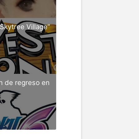
kytree Village”
án de regreso en