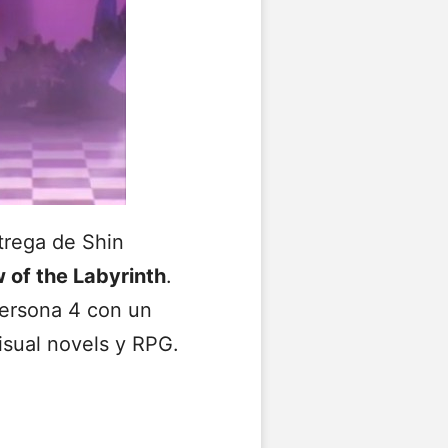
trega de Shin
 of the Labyrinth
.
Persona 4 con un
isual novels y RPG.