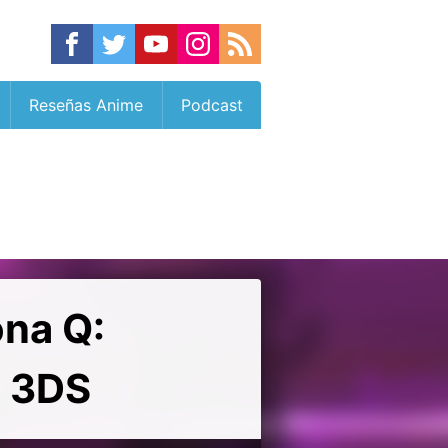
Reseñas Anime
Podcast
ona Q:
a 3DS