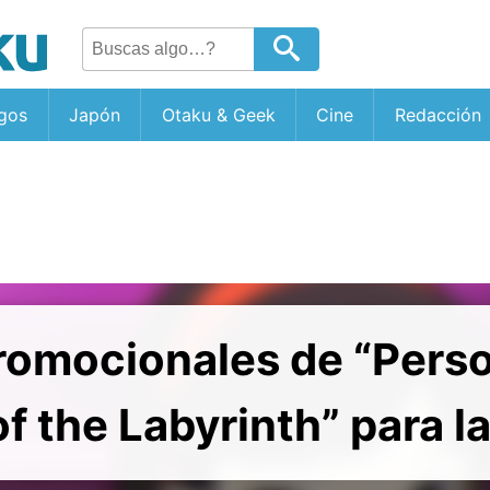
gos
Japón
Otaku & Geek
Cine
Redacción
romocionales de “Pers
 the Labyrinth” para l