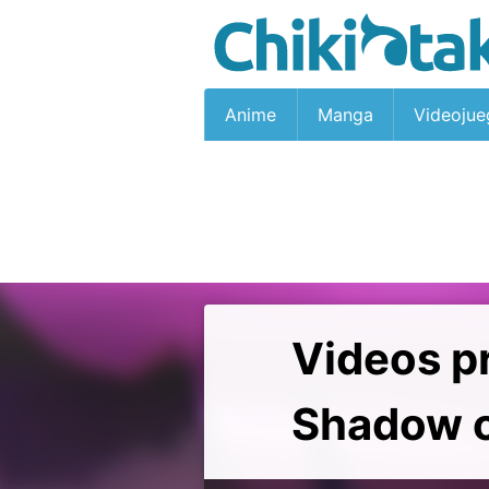
Anime
Manga
Videojue
Videos p
Shadow of