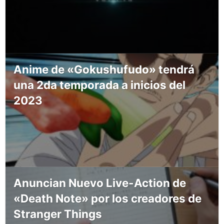
Anime de «Gokushufudo» tendrá
una 2da temporada a inicios del
2023
Anuncian Nuevo Live-Action de
«Death Note» por los creadores de
Stranger Things