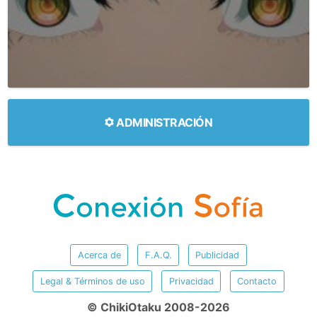
ADMINISTRACIÓN
Acerca de
F.A.Q.
Publicidad
Legal & Términos de uso
Privacidad
Contacto
© ChikiOtaku 2008-2026