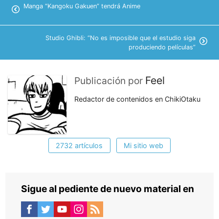
Manga “Kangoku Gakuen” tendrá Anime
Studio Ghibli: “No es imposible que el estudio siga
produciendo películas”
Feel
Publicación por
Redactor de contenidos en ChikiOtaku
2732 artículos
Mi sitio web
Sigue al pediente de nuevo material en