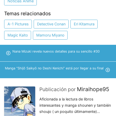
Noticias Anime
Temas relacionados
A-1 Pictures
Detective Conan
Eri Kitamura
Magic Kaito
Mamoru Miyano
Nana Mizuki revela nuevos detalles para su sencillo #30
Manga “Shijō Saikyō no Deshi Kenichi” está por llegar a su final
Miraihope95
Publicación por
Aficionada a la lectura de libros
interesantes y manga shounen y también
shoujo ( un poquito últimamente)...