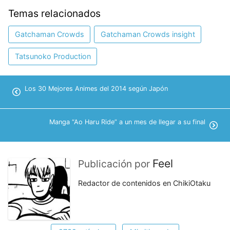
Temas relacionados
Gatchaman Crowds
Gatchaman Crowds insight
Tatsunoko Production
Los 30 Mejores Animes del 2014 según Japón
Manga “Ao Haru Ride” a un mes de llegar a su final
Feel
Publicación por
Redactor de contenidos en ChikiOtaku