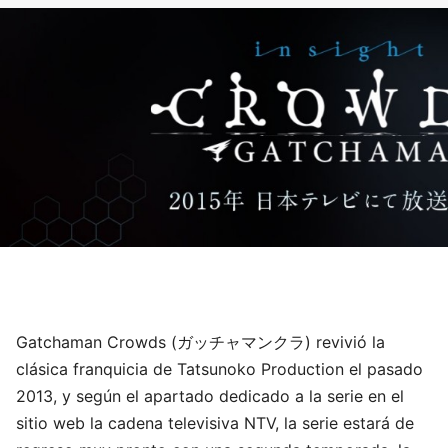
Gatchaman Crowds (ガッチャマンクラ) revivió la
clásica franquicia de Tatsunoko Production el pasado
2013, y según el apartado dedicado a la serie en el
sitio web la cadena televisiva NTV, la serie estará de