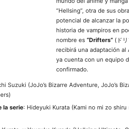
mundo del anime y manga p
“Hellsing”, otra de sus obra
potencial de alcanzar la po
historia de vampiros en p
nombre es
“Drifters”
(ドリ
recibirá una adaptación al
ya cuenta con un equipo 
confirmado.
hi Suzuki (JoJo’s Bizarre Adventure, JoJo’s Bi
ers)
 la serie
: Hideyuki Kurata (Kami no mi zo shiru