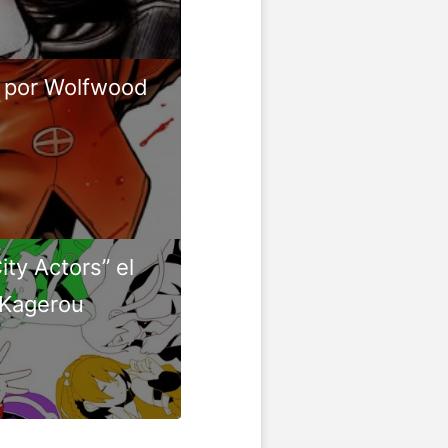
» por Wolfwood
ty Actors” el
“Kagerou