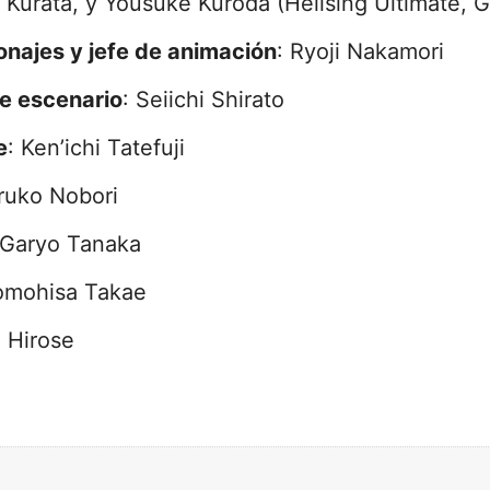
i Kurata, y Yousuke Kuroda (Hellsing Ultimate, 
onajes y jefe de animación
: Ryoji Nakamori
de escenario
: Seiichi Shirato
e
: Ken’ichi Tatefuji
ruko Nobori
 Garyo Tanaka
omohisa Takae
i Hirose