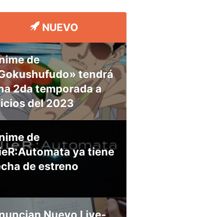
NUEVO
nime de
Gokushufudo» tendrá
na 2da temporada a
nicios del 2023
nime de
ieR:Automata ya tiene
echa de estreno
nuncian Nuevo Live-