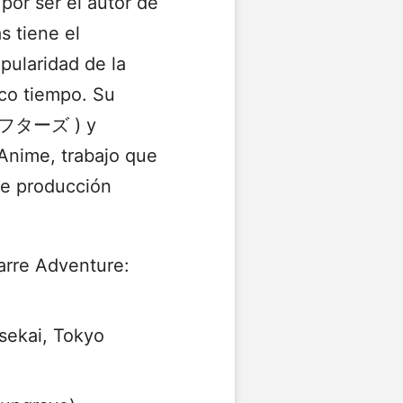
or ser el autor de
s tiene el
pularidad de la
oco tiempo. Su
フターズ ) y
 Anime, trabajo que
de producción
zarre Adventure:
 sekai, Tokyo