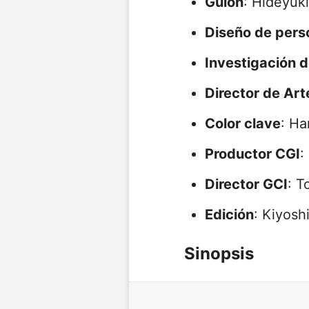
Guión
: Hideyuk
Diseño de pers
Investigación 
Director de Art
Color clave
: Ha
Productor CGI
:
Director GCI
: T
Edición
: Kiyosh
Sinopsis