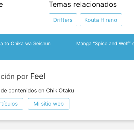
e
Temas relacionados
Drifters
Kouta Hirano
ta to Chika wa Seishun
Manga “Spice and Wolf” es
Feel
ación por
 de contenidos en ChikiOtaku
tículos
Mi sitio web