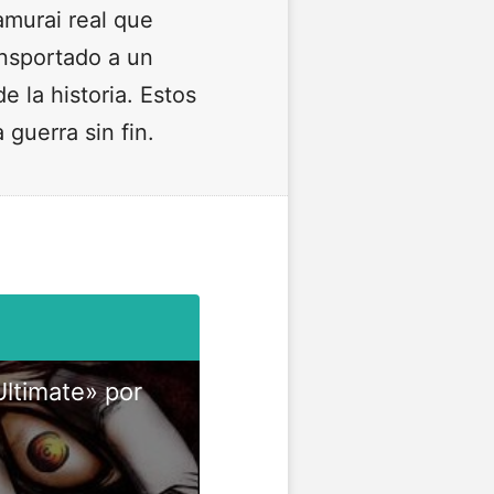
amurai real que
ansportado a un
 la historia. Estos
guerra sin fin.
ltimate» por