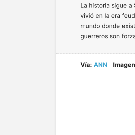
La historia sigue 
vivió en la era fe
mundo donde existe
guerreros son forza
Vía:
ANN
|
Imagen