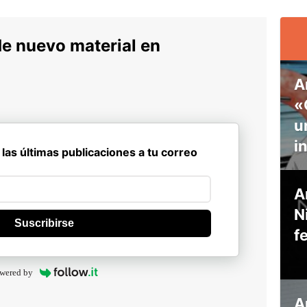
de nuevo material en
A
«
u
i
 las últimas publicaciones a tu correo
A
N
Suscribirse
f
wered by
A