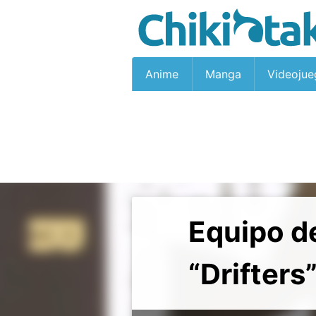
Anime
Manga
Videojue
Equipo d
“Drifters