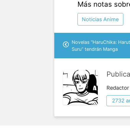
Más notas sobr
Noticias Anime
Novelas “HaruChika: Haru
Suru” tendrán Manga
Public
Redactor
2732 ar