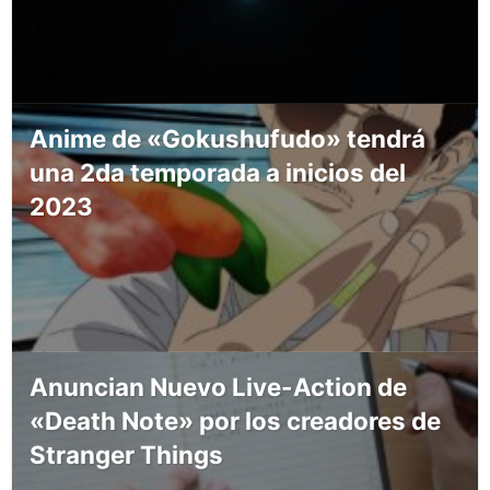
Anime de «Gokushufudo» tendrá
una 2da temporada a inicios del
2023
Anuncian Nuevo Live-Action de
«Death Note» por los creadores de
Stranger Things