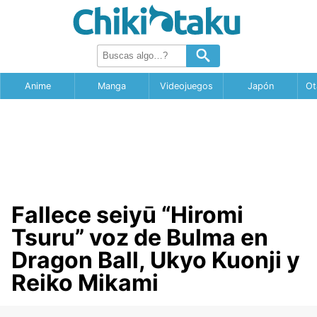
Anime
Manga
Videojuegos
Japón
Ot
Fallece seiyū “Hiromi
Tsuru” voz de Bulma en
Dragon Ball, Ukyo Kuonji y
Reiko Mikami