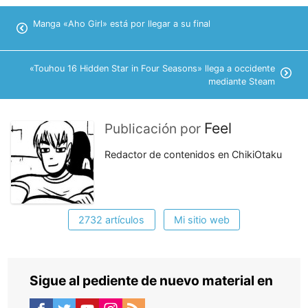
Manga «Aho Girl» está por llegar a su final
«Touhou 16 Hidden Star in Four Seasons» llega a occidente
mediante Steam
Feel
Publicación por
Redactor de contenidos en ChikiOtaku
2732 artículos
Mi sitio web
Sigue al pediente de nuevo material en