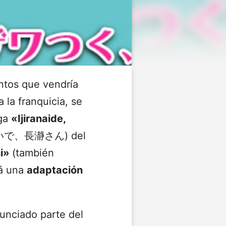
ntos que vendría
 la franquicia, se
nga
«Ijiranaide,
で、長瀞さん) del
i»
(también
rá una
adaptación
unciado parte del