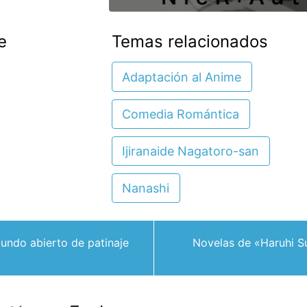
e
Temas relacionados
Adaptación al Anime
Comedia Romántica
Ijiranaide Nagatoro-san
Nanashi
undo abierto de patinaje
Novelas de «Haruhi S