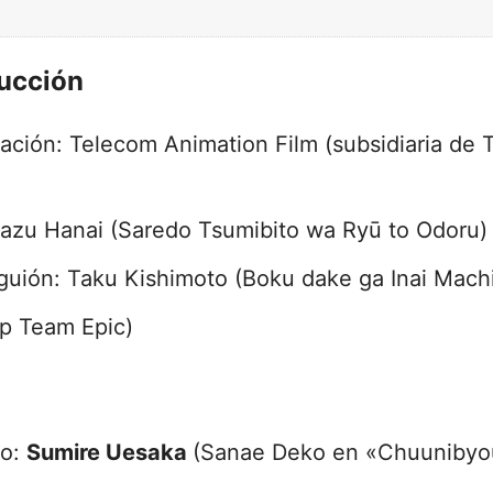
ucción
ación: Telecom Animation Film (subsidiaria de
kazu Hanai (Saredo Tsumibito wa Ryū to Odoru)
guión: Taku Kishimoto (Boku dake ga Inai Mach
op Team Epic)
ro:
Sumire Uesaka
(Sanae Deko en «Chuunibyo