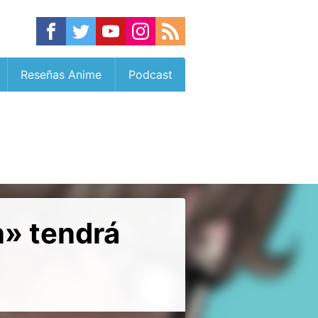
Reseñas Anime
Podcast
n» tendrá