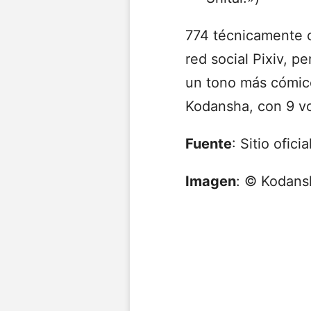
774 técnicamente c
red social Pixiv, 
un tono más cómico
Kodansha, con 9 vo
Fuente
: Sitio ofic
Imagen
: © Kodans