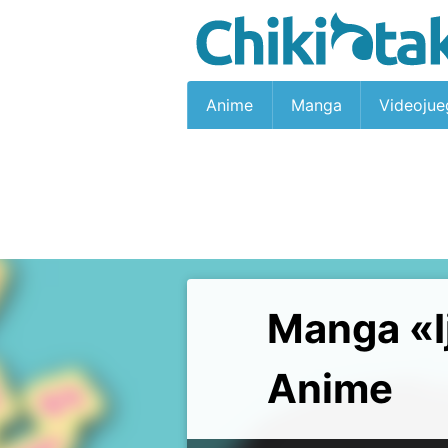
Anime
Manga
Videojue
Manga «I
Anime