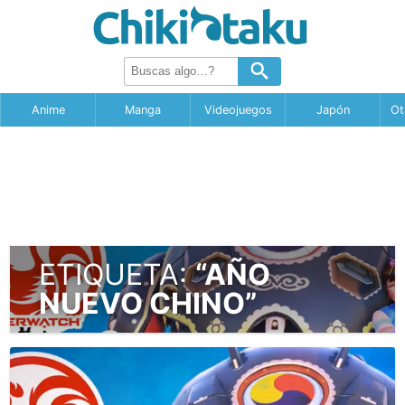
Anime
Manga
Videojuegos
Japón
Ot
ETIQUETA:
“AÑO
NUEVO CHINO”