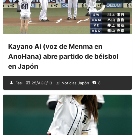
Kayano Ai (voz de Menma en
AnoHana) abre partido de béisbol
en Japón
Feel
25/AGO/13
Noticias Japón
8