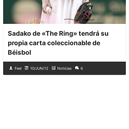
Sadako de «The Ring» tendrá su
propia carta coleccionable de
Béisbol
Feel
10/JUN/12
Noticias
6