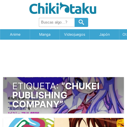
Anime
Manga
Videojuegos
Japón
Ot
ETIQUETA:
“CHUKEI
PUBLISHING
COMPANY”