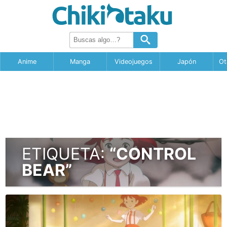
Anime
Manga
Videojuegos
Japón
Ot
ETIQUETA:
“CONTROL
BEAR”