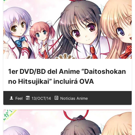
1er DVD/BD del Anime “Daitoshokan
no Hitsujikai” incluirá OVA
Feel
13/OCT/14
Noticias Anime