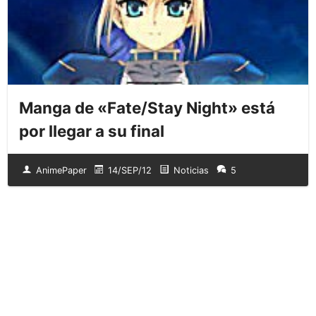
Manga de «Fate/Stay Night» está
por llegar a su final
AnimePaper
14/SEP/12
Noticias
5