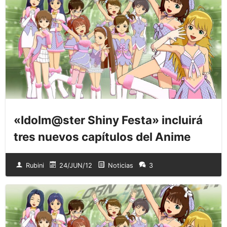
«Idolm@ster Shiny Festa» incluirá
tres nuevos capítulos del Anime
Rubini
24/JUN/12
Noticias
3