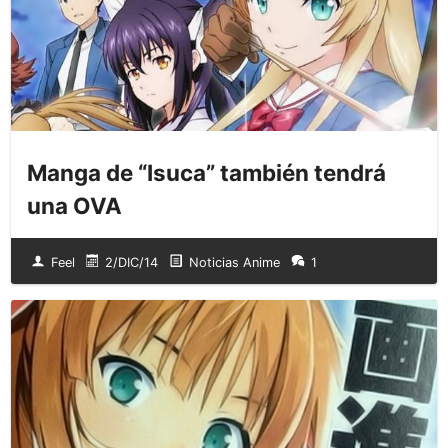
Manga de “Isuca” también tendrá
una OVA
Feel
2/DIC/14
Noticias Anime
1