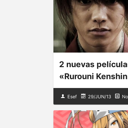
2 nuevas película
«Rurouni Kenshin
Esef
29/JUN/13
No