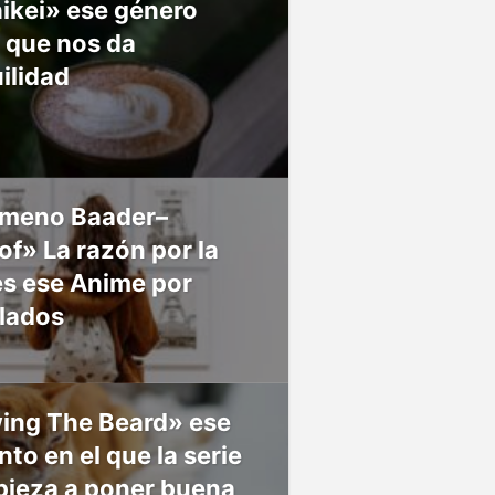
ikei» ese género
 que nos da
ilidad
meno Baader–
f» La razón por la
es ese Anime por
 lados
ing The Beard» ese
o en el que la serie
pieza a poner buena