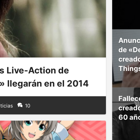
Anunc
de «De
creado
Thing
s Live-Action de
» llegarán en el 2014
Falle
ticias
10
creado
60 añ