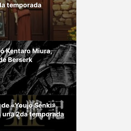
da temporada
ió Kentaro Miura,
de Berserk
 de «Youjo Senki»
á una 2da temporada