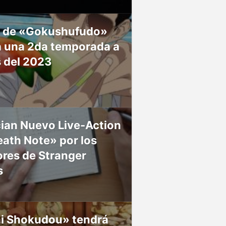
 de «Gokushufudo»
á una 2da temporada a
s del 2023
ian Nuevo Live-Action
ath Note» por los
res de Stranger
s
ai Shokudou» tendrá