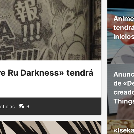
Anime
tendr
inicio
e Ru Darkness» tendrá
Anunc
de «De
creado
Thing
oticias
6
«Isek