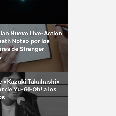
ian Nuevo Live-Action
ath Note» por los
res de Stranger
s
ce «Kazuki Takahashi»
r de Yu-Gi-Oh! a los
os