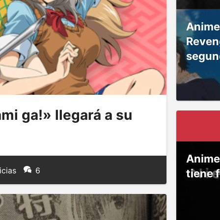
Anime
Reven
segun
i ga!» llegará a su
Anime
icias
6
tiene 