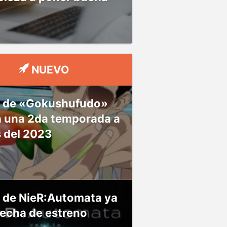
NUEVO
 de «Gokushufudo»
á una 2da temporada a
s del 2023
 de NieR:Automata ya
fecha de estreno