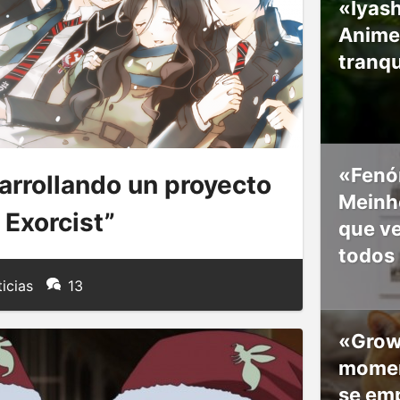
«Iyash
Anime
tranqu
«Fenó
arrollando un proyecto
Meinho
 Exorcist”
que v
todos
icias
13
«Grow
moment
se em