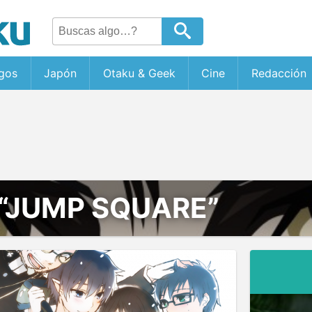
gos
Japón
Otaku & Geek
Cine
Redacción
“JUMP SQUARE”