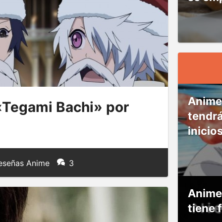
Anime
«Tegami Bachi» por
tendr
inicio
eseñas Anime
3
Anime
tiene 