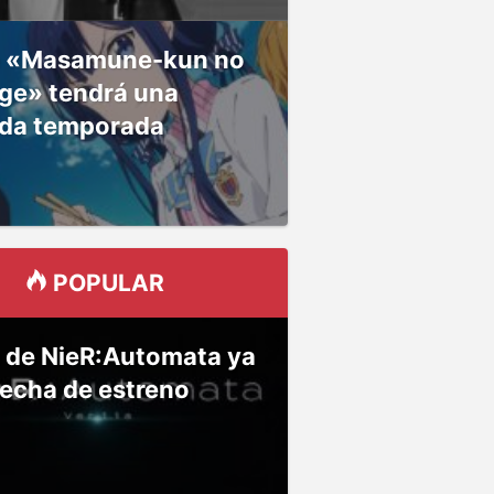
 «Masamune-kun no
ge» tendrá una
da temporada
POPULAR
 de NieR:Automata ya
fecha de estreno