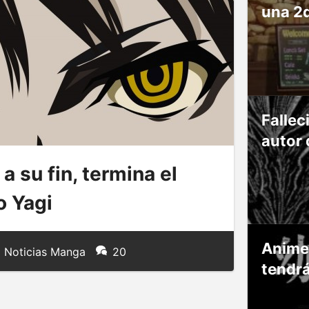
una 2
Fallec
autor 
a su fin, termina el
o Yagi
Anime
Noticias Manga
20
tendr