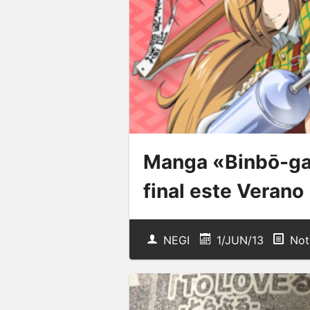
Manga «Binbō-gam
final este Verano
NEGI
1/JUN/13
Not