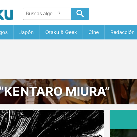
gos
Japón
Otaku & Geek
Cine
Redacción
“KENTARO MIURA”