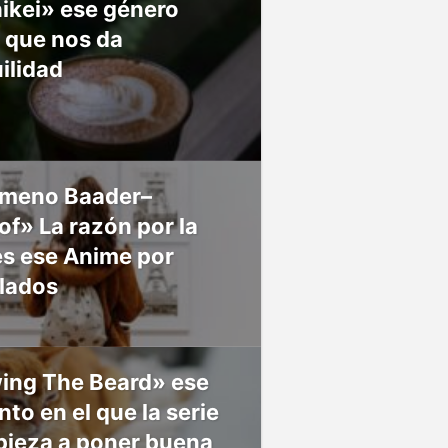
ikei» ese género
 que nos da
ilidad
meno Baader–
f» La razón por la
es ese Anime por
 lados
ing The Beard» ese
o en el que la serie
pieza a poner buena