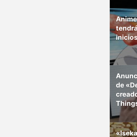
Anime
tendr
inicio
Anunc
de «De
creado
Thing
«Isek