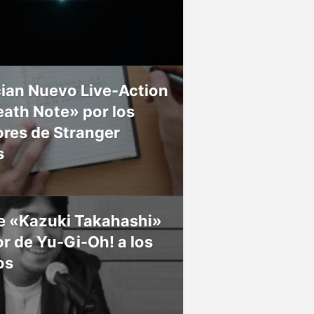
ian Nuevo Live-Action
ath Note» por los
res de Stranger
s
ce «Kazuki Takahashi»
r de Yu-Gi-Oh! a los
os