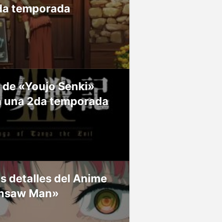
da temporada
 de «Youjo Senki»
á una 2da temporada
 detalles del Anime
nsaw Man»