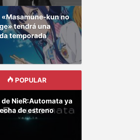
 «Masamune-kun no
ge» tendrá una
da temporada
POPULAR
 de NieR:Automata ya
fecha de estreno