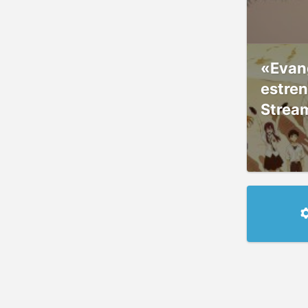
«Evang
estre
Strea