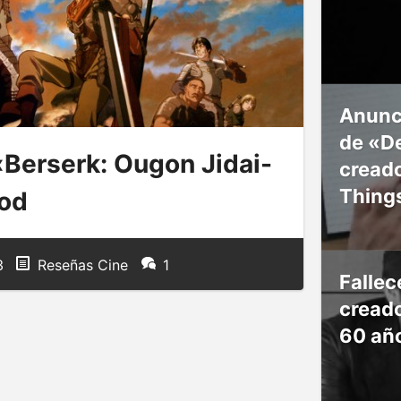
Anunc
de «De
Berserk: Ougon Jidai-
creado
Thing
od
3
Reseñas Cine
1
Falle
creado
60 añ