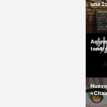
una 2
Anime
tendr
Nuevos
«Chai