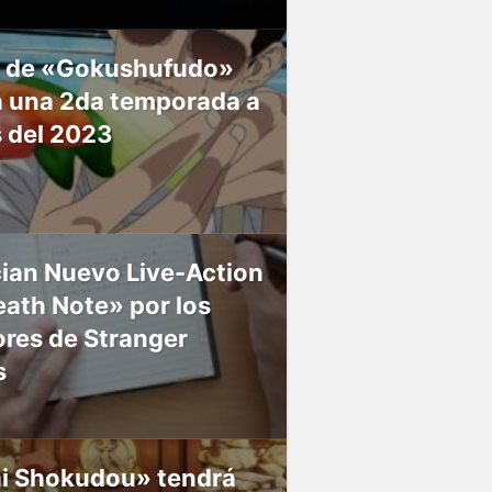
 de «Gokushufudo»
á una 2da temporada a
s del 2023
ian Nuevo Live-Action
ath Note» por los
res de Stranger
s
ai Shokudou» tendrá