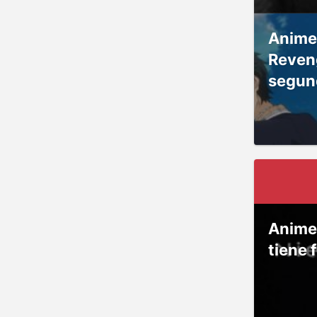
Anime
Reven
segun
Anime
tiene 