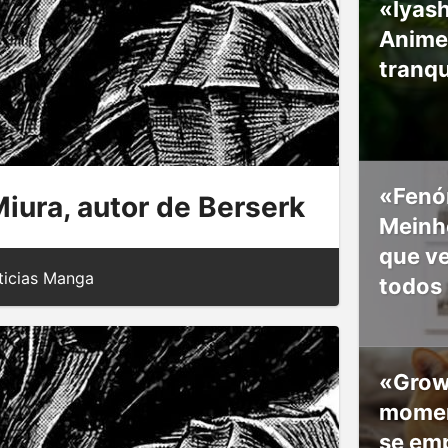
«Iyash
Anime
tranqu
«Fenó
Miura, autor de Berserk
Meinho
que v
icias Manga
todos
«Grow
moment
se em