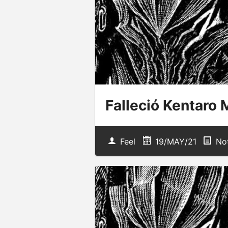
Falleció Kentaro 
Feel
19/MAY/21
Not