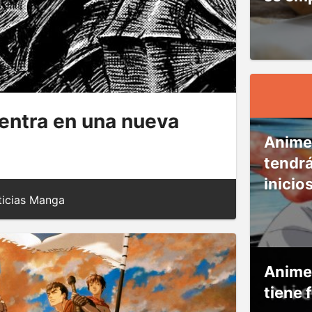
entra en una nueva
Anime
tendr
inicio
icias Manga
Anime
tiene 