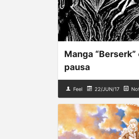
Manga “Berserk” 
pausa
Feel
22/JUN/17
Not