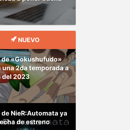
NUEVO
 de «Gokushufudo»
á una 2da temporada a
s del 2023
 de NieR:Automata ya
fecha de estreno