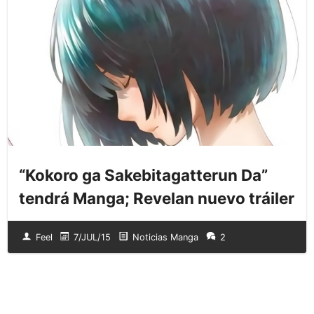
“Kokoro ga Sakebitagatterun Da”
tendrá Manga; Revelan nuevo tráiler
Feel
7/JUL/15
Noticias Manga
2