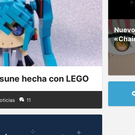
Nuevos
«Chai
tsune hecha con LEGO
oticias
11