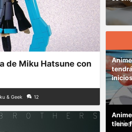
Anime
ca de Miku Hatsune con
tendr
inicio
ku & Geek
12
Anime
tiene 