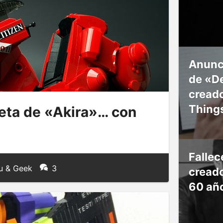
Anunc
de «De
creado
Thing
eta de «Akira»… con
Falle
u & Geek
3
creado
60 añ