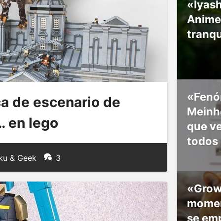
«Iyash
Anime
tranqu
«Fenó
ca de escenario de
Meinho
… en lego
que v
todos
ku & Geek
3
«Grow
moment
se em