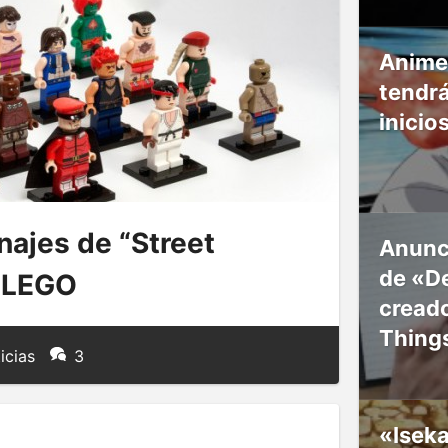
Anime
tendr
inicio
najes de “Street
Anunc
de «De
o LEGO
creado
Thing
icias
3
«Isek