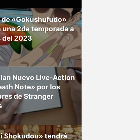
 de «Gokushufudo»
á una 2da temporada a
s del 2023
ian Nuevo Live-Action
ath Note» por los
res de Stranger
s
ai Shokudou» tendrá