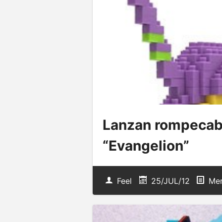
Lanzan rompecabe
“Evangelion”
Feel
25/JUL/12
Mer