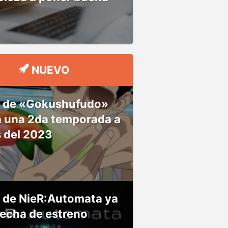
NUEVO
 de «Gokushufudo»
á una 2da temporada a
s del 2023
 de NieR:Automata ya
fecha de estreno