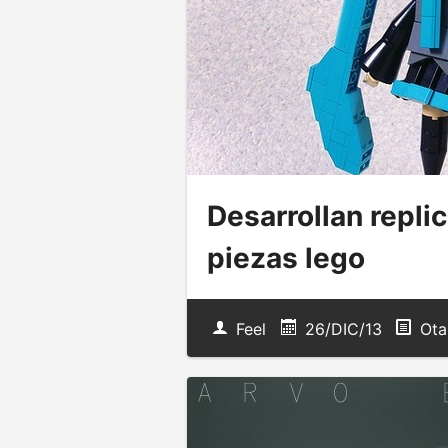
Desarrollan repli
piezas lego
Feel
26/DIC/13
Ota