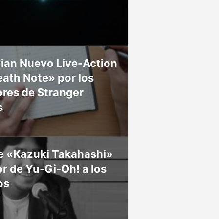
ian Nuevo Live-Action
ath Note» por los
res de Stranger
s
ce «Kazuki Takahashi»
r de Yu-Gi-Oh! a los
os