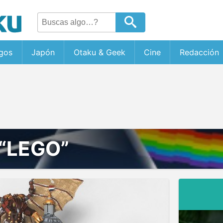
gos
Japón
Otaku & Geek
Cine
Redacción
“LEGO”