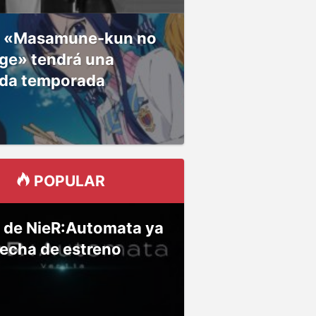
 «Masamune-kun no
ge» tendrá una
da temporada
POPULAR
 de NieR:Automata ya
fecha de estreno