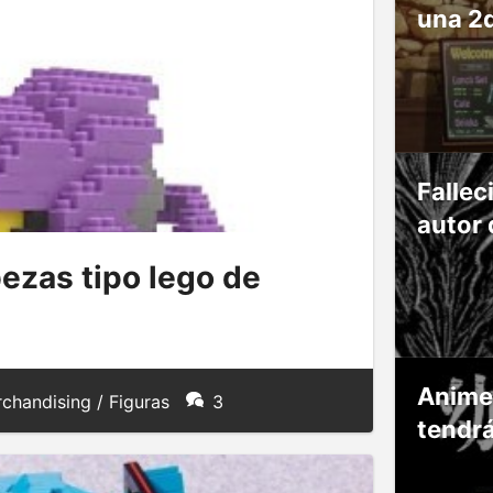
una 2
Fallec
autor 
zas tipo lego de
Anime
chandising / Figuras
3
tendr