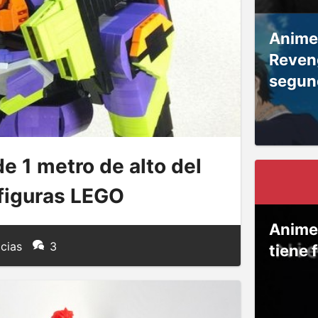
Anime
Reven
segun
e 1 metro de alto del
figuras LEGO
Anime
icias
3
tiene 