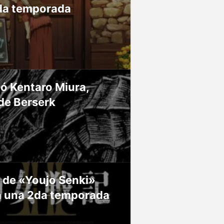
da temporada
ió Kentaro Miura,
de Berserk
 de «Youjo Senki»
á una 2da temporada