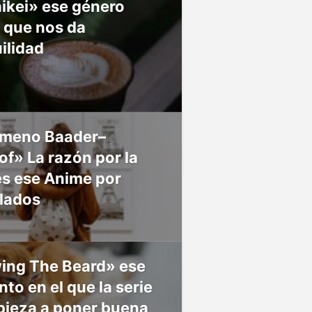
ikei» ese género
 que nos da
ilidad
meno Baader–
f» La razón por la
es ese Anime por
 lados
ing The Beard» ese
o en el que la serie
pieza a poner buena