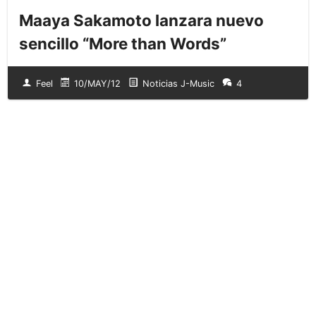
Maaya Sakamoto lanzara nuevo
sencillo “More than Words”
Feel
10/MAY/12
Noticias J-Music
4