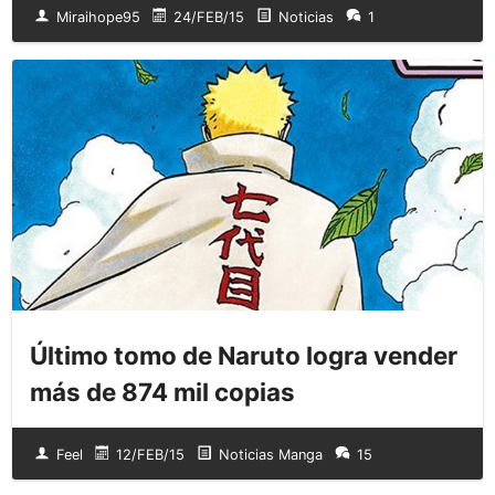
Miraihope95
24/FEB/15
Noticias
1
Último tomo de Naruto logra vender
más de 874 mil copias
Feel
12/FEB/15
Noticias Manga
15