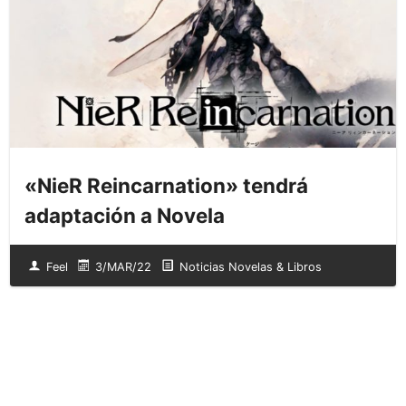
«NieR Reincarnation» tendrá
adaptación a Novela
Feel
3/MAR/22
Noticias Novelas & Libros