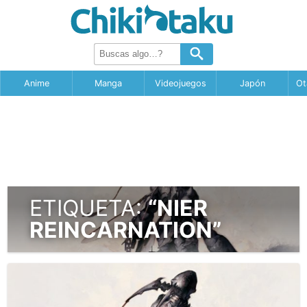
Anime
Manga
Videojuegos
Japón
Ot
ETIQUETA:
“NIER
REINCARNATION”