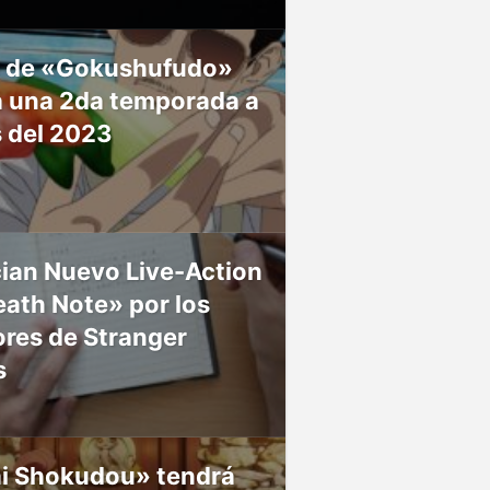
 de «Gokushufudo»
á una 2da temporada a
s del 2023
ian Nuevo Live-Action
ath Note» por los
res de Stranger
s
ai Shokudou» tendrá