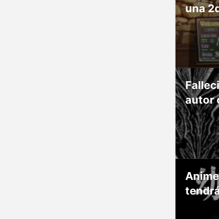
una 2
Fallec
autor 
Anime
tendr