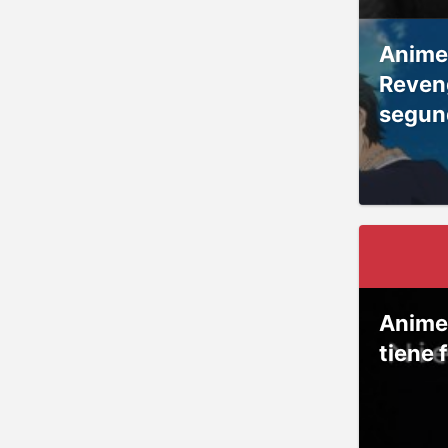
Anime
Reven
segun
Anime
tiene 