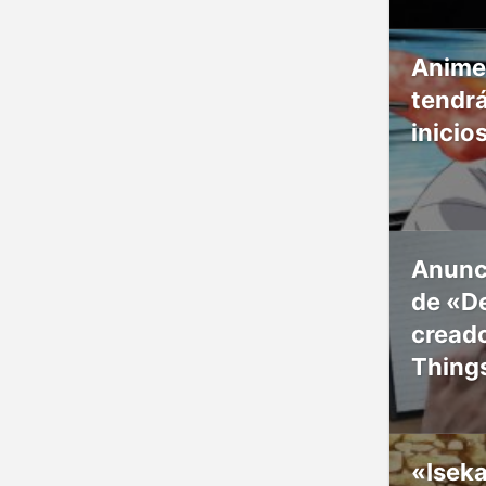
Anime
tendr
inicio
Anunc
de «De
creado
Thing
«Isek