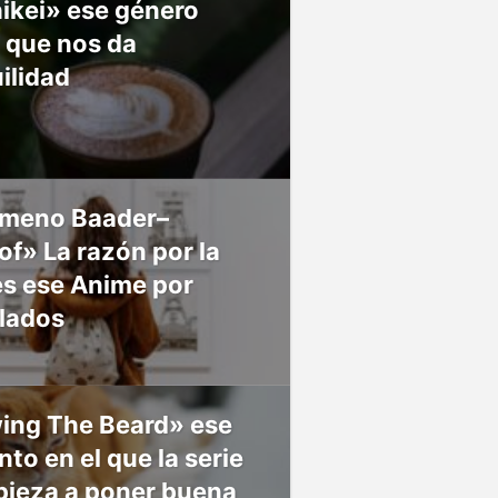
ikei» ese género
 que nos da
ilidad
meno Baader–
f» La razón por la
es ese Anime por
 lados
ing The Beard» ese
o en el que la serie
pieza a poner buena