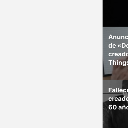
Anunc
de «De
creado
Thing
Falle
creado
60 añ