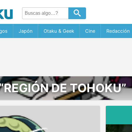
gos
Japón
Otaku & Geek
Cine
Redacción
“REGIÓN DE TOHOKU”