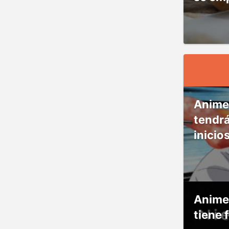
Anime
tendr
inicio
Anime
tiene 