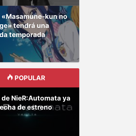
 «Masamune-kun no
ge» tendrá una
da temporada
POPULAR
 de NieR:Automata ya
fecha de estreno