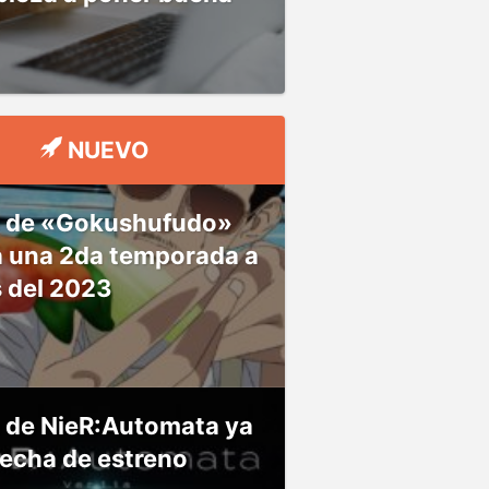
NUEVO
 de «Gokushufudo»
á una 2da temporada a
s del 2023
 de NieR:Automata ya
fecha de estreno