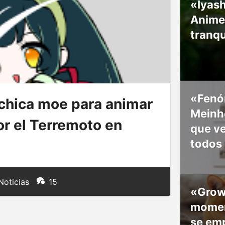
«Iyash
Anime
tranqu
«Fenó
chica moe para animar
Meinho
or el Terremoto en
que v
todos
Noticias
15
«Grow
moment
se em