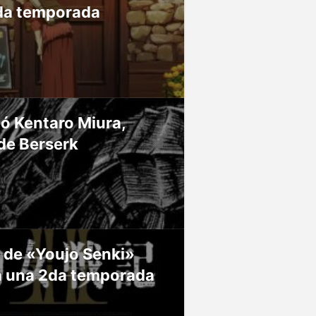
da temporada
ió Kentaro Miura,
de Berserk
 de «Youjo Senki»
á una 2da temporada