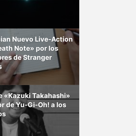
ian Nuevo Live-Action
ath Note» por los
res de Stranger
s
ce «Kazuki Takahashi»
r de Yu-Gi-Oh! a los
os