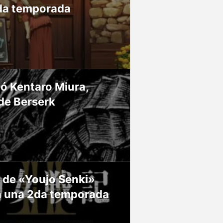
da temporada
ió Kentaro Miura,
de Berserk
 de «Youjo Senki»
á una 2da temporada