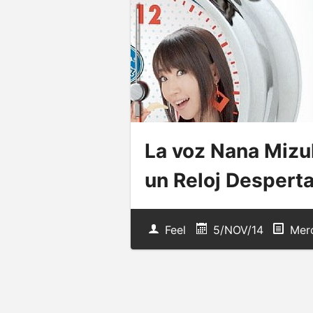
La voz Nana Mizuk
un Reloj Despert
Feel
5/NOV/14
Merc