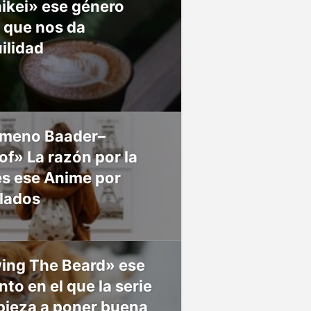
ikei» ese género
 que nos da
ilidad
meno Baader–
f» La razón por la
es ese Anime por
 lados
ing The Beard» ese
o en el que la serie
pieza a poner buena