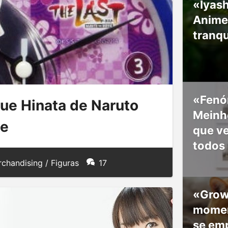
«Iyash
Anime
tranqu
«Fenó
que Hinata de Naruto
Meinho
te
que v
todos
chandising / Figuras
17
«Grow
moment
se em