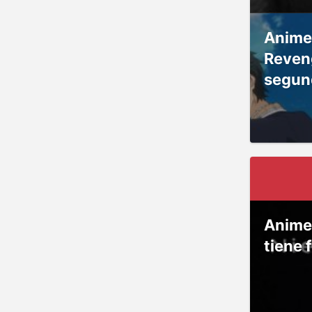
Anime
Reven
segun
Anime
tiene 