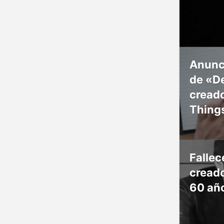
Anunc
de «De
creado
Thing
Falle
creado
60 añ