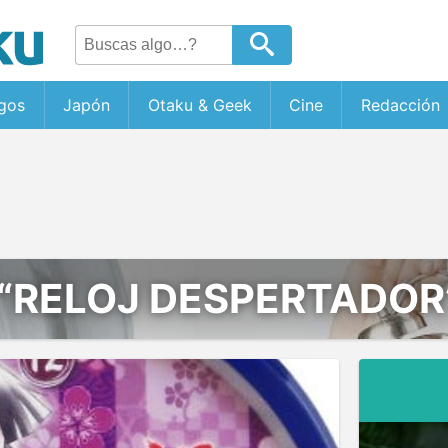
gos
Japón
Otaku & Geek
Cine
Redacción
“RELOJ DESPERTADOR