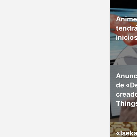
Anime
tendr
inicio
Anunc
de «De
creado
Thing
«Isek