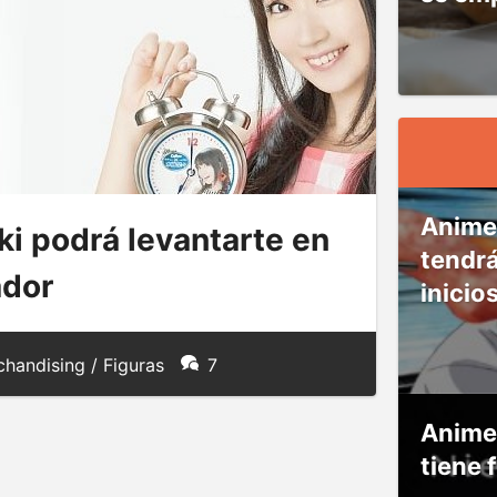
Anime
i podrá levantarte en
tendr
ador
inicio
handising / Figuras
7
Anime
tiene 