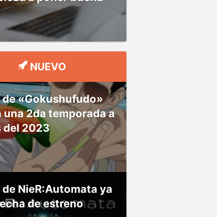
NUEVO
 de «Gokushufudo»
á una 2da temporada a
s del 2023
 de NieR:Automata ya
fecha de estreno