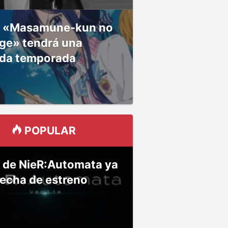
 «Masamune-kun no
ge» tendrá una
da temporada
POPULAR
 de NieR:Automata ya
fecha de estreno