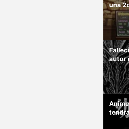
una 2
Fallec
autor 
Anime
tendr