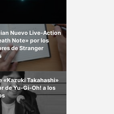
ian Nuevo Live-Action
ath Note» por los
res de Stranger
s
ce «Kazuki Takahashi»
r de Yu-Gi-Oh! a los
os