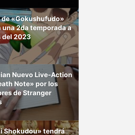
 de «Gokushufudo»
á una 2da temporada a
s del 2023
ian Nuevo Live-Action
ath Note» por los
res de Stranger
s
ai Shokudou» tendrá