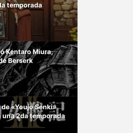
da temporada
ió Kentaro Miura,
de Berserk
 de «Youjo Senki»
á una 2da temporada