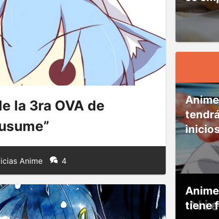
Anime
de la 3ra OVA de
tendr
Musume”
inicio
icias Anime
4
Anime
tiene 