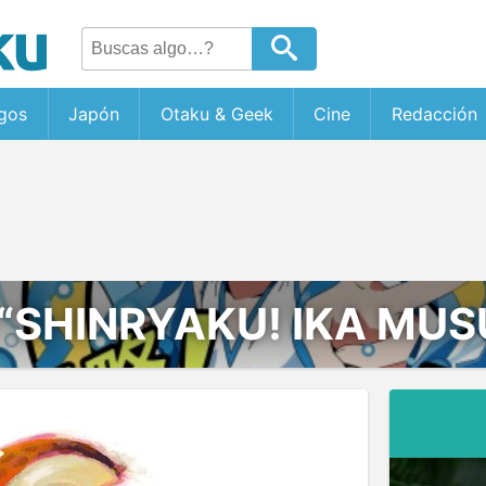
gos
Japón
Otaku & Geek
Cine
Redacción
“SHINRYAKU! IKA MU