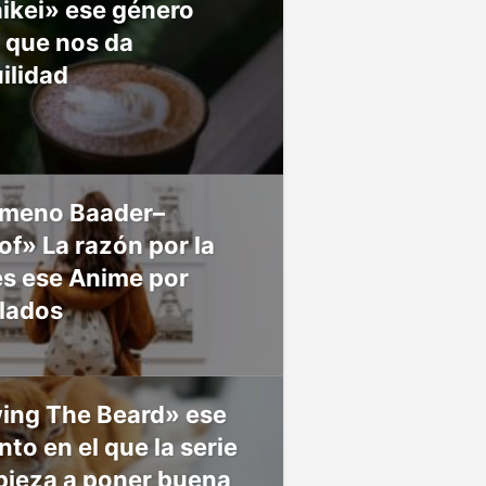
ikei» ese género
 que nos da
ilidad
meno Baader–
f» La razón por la
es ese Anime por
 lados
ing The Beard» ese
o en el que la serie
pieza a poner buena