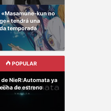
 «Masamune-kun no
ge» tendrá una
da temporada
POPULAR
 de NieR:Automata ya
fecha de estreno