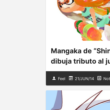
Mangaka de “Shi
dibuja tributo al 
Feel
21/JUN/14
Not