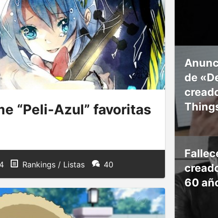
Anunc
de «De
creado
Thing
e “Peli-Azul” favoritas
Falle
4
Rankings / Listas
40
creado
60 añ