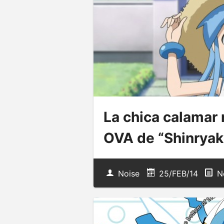
La chica calamar
OVA de “Shinrya
Noise
25/FEB/14
No