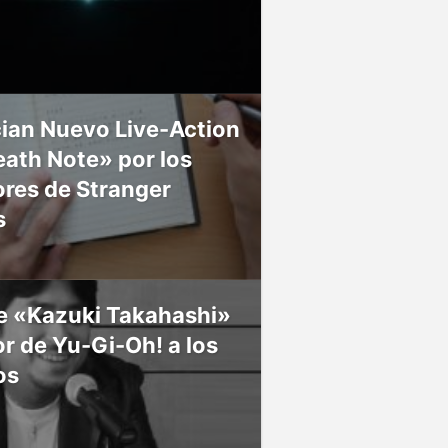
ian Nuevo Live-Action
ath Note» por los
res de Stranger
s
ce «Kazuki Takahashi»
r de Yu-Gi-Oh! a los
os