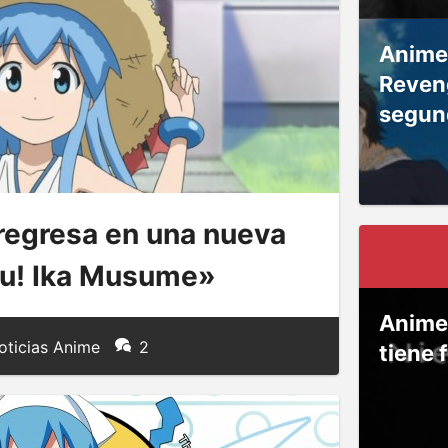
Anime
Reven
segun
 regresa en una nueva
ku! Ika Musume»
Anime
ticias Anime
2
tiene 