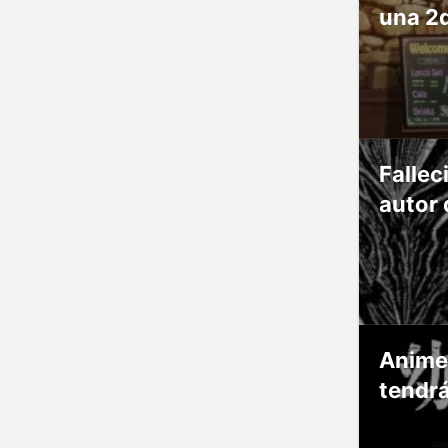
una 2
Fallec
autor 
Anime
tendr