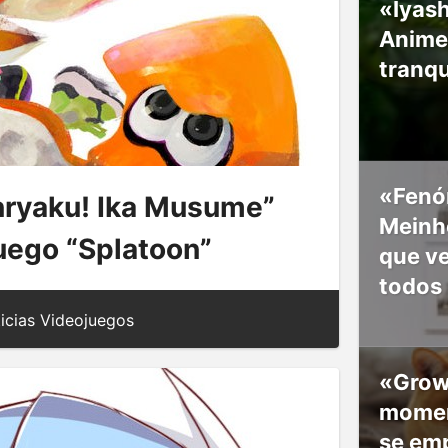
«Iyash
Anime
tranqu
«Fenó
nryaku! Ika Musume”
Meinho
juego “Splatoon”
que v
todos
icias Videojuegos
«Grow
moment
se em