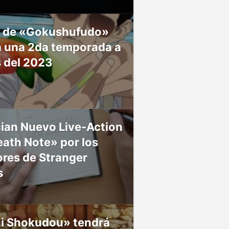
 de «Gokushufudo»
á una 2da temporada a
s del 2023
ian Nuevo Live-Action
ath Note» por los
res de Stranger
s
ai Shokudou» tendrá