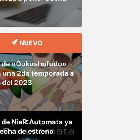
NUEVO
 de «Gokushufudo»
á una 2da temporada a
s del 2023
 de NieR:Automata ya
fecha de estreno