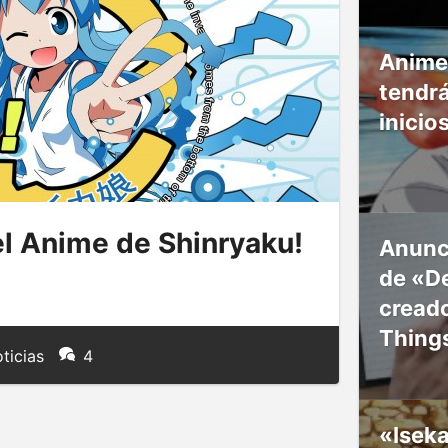
Anime
tendr
inicio
l Anime de Shinryaku!
Anunc
de «De
creado
Thing
ticias
4
«Isek