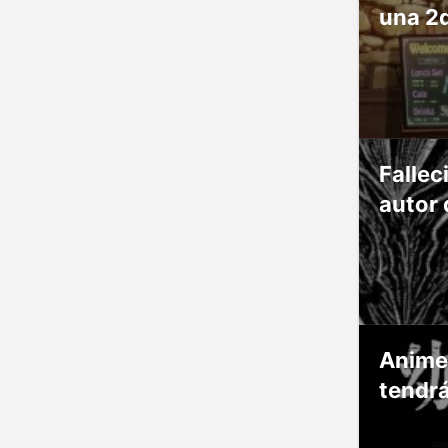
una 2
Fallec
autor 
Anime
tendr