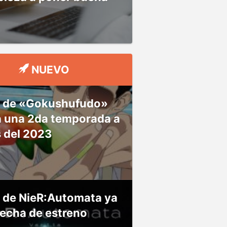
NUEVO
 de «Gokushufudo»
á una 2da temporada a
s del 2023
 de NieR:Automata ya
fecha de estreno