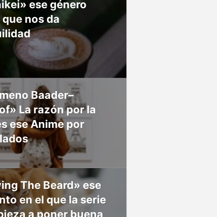
ikei» ese género
 que nos da
ilidad
meno Baader–
f» La razón por la
es ese Anime por
 lados
ing The Beard» ese
o en el que la serie
pieza a poner buena