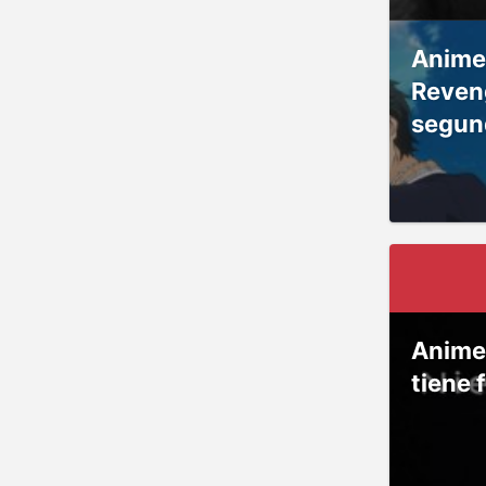
Anime
Reven
segun
Anime
tiene 