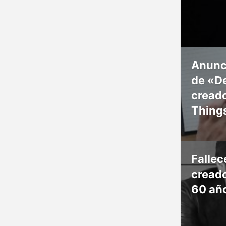
Anunc
de «De
creado
Thing
Falle
creado
60 añ