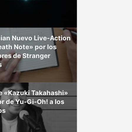
ian Nuevo Live-Action
ath Note» por los
res de Stranger
s
ce «Kazuki Takahashi»
r de Yu-Gi-Oh! a los
os