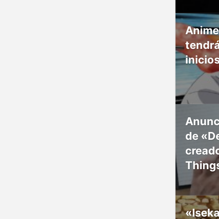
Anime
tendr
inicio
Anunc
de «De
creado
Thing
«Isek