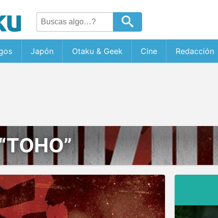
gos
Japón
Otaku & Geek
Cine
Redacción
“TOHO”