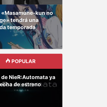
 «Masamune-kun no
ge» tendrá una
da temporada
POPULAR
 de NieR:Automata ya
fecha de estreno