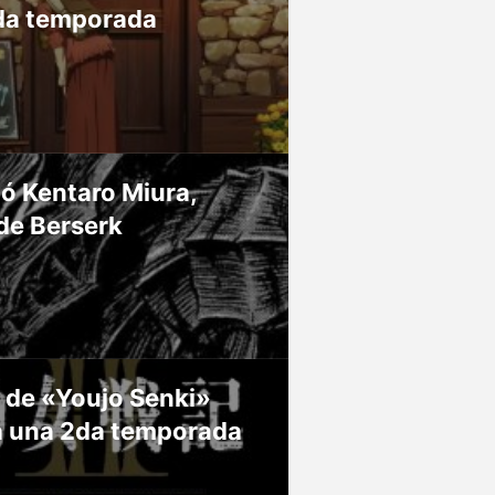
da temporada
ió Kentaro Miura,
de Berserk
 de «Youjo Senki»
á una 2da temporada