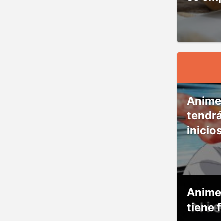
Anime
tendr
inicio
Anime
tiene 