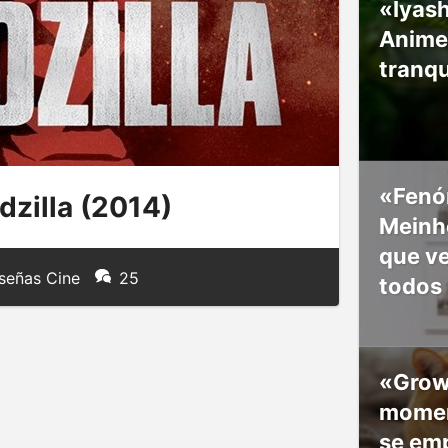
«Iyash
Anime
tranqu
«Fenó
dzilla (2014)
Meinho
que v
señas Cine
25
todos
«Grow
moment
se em