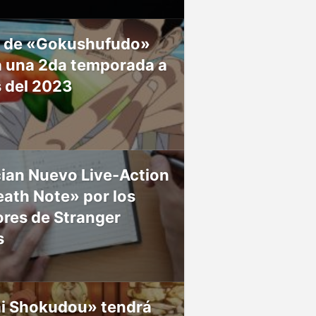
 de «Gokushufudo»
á una 2da temporada a
s del 2023
ian Nuevo Live-Action
ath Note» por los
res de Stranger
s
ai Shokudou» tendrá