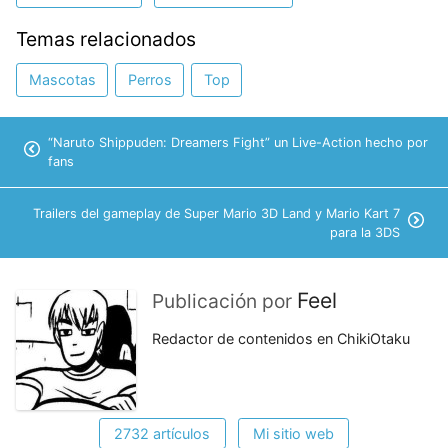
Temas relacionados
Mascotas
Perros
Top
“Naruto Shippuden: Dreamers Fight” un Live-Action hecho por
fans
Trailers del gameplay de Super Mario 3D Land y Mario Kart 7
para la 3DS
Feel
Publicación por
Redactor de contenidos en ChikiOtaku
2732 artículos
Mi sitio web