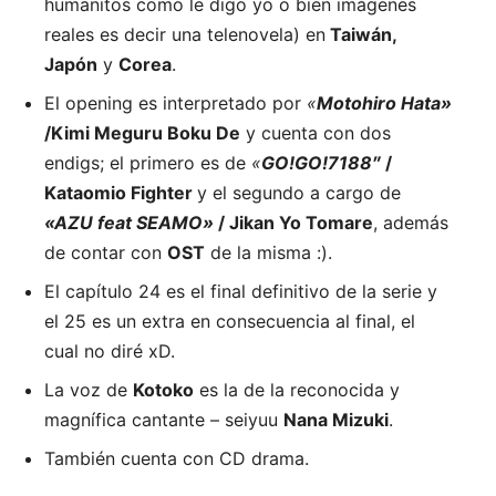
humanitos como le digo yo o bien imágenes
reales es decir una telenovela) en
Taiwán,
Japón
y
Corea
.
El opening es interpretado por
«
Motohiro Hata»
/Kimi Meguru Boku De
y cuenta con dos
endigs; el primero es de
«
GO!GO!7188″
/
Kataomio Fighter
y el segundo a cargo de
«AZU feat SEAMO»
/ Jikan Yo Tomare
, además
de contar con
OST
de la misma :).
El capítulo 24 es el final definitivo de la serie y
el 25 es un extra en consecuencia al final, el
cual no diré xD.
La voz de
Kotoko
es la de la reconocida y
magnífica cantante – seiyuu
Nana Mizuki
.
También cuenta con CD drama.