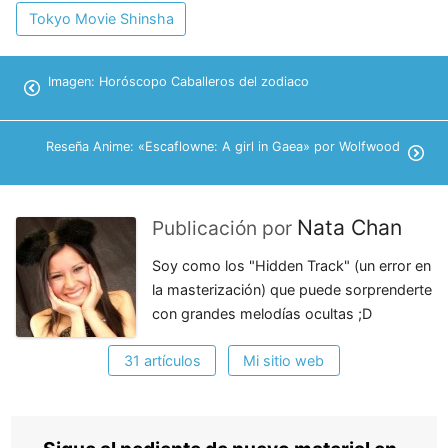
Tokyo Movie Shinsha
Imagen: Horóscopo Caballeros del zodiaco
Reseña Anime: «Escaflowne: A girl in Gaea» por Wolfwood
Nata Chan
Publicación por
Soy como los "Hidden Track" (un error en
la masterización) que puede sorprenderte
con grandes melodías ocultas ;D
31 artículos
Mi sitio web