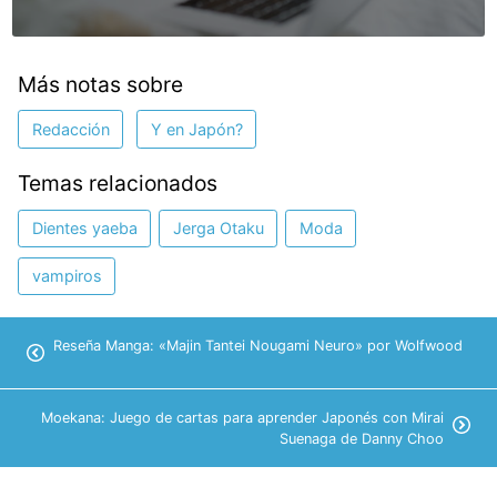
Más notas sobre
Redacción
Y en Japón?
Temas relacionados
Dientes yaeba
Jerga Otaku
Moda
vampiros
Reseña Manga: «Majin Tantei Nougami Neuro» por Wolfwood
Moekana: Juego de cartas para aprender Japonés con Mirai
Suenaga de Danny Choo