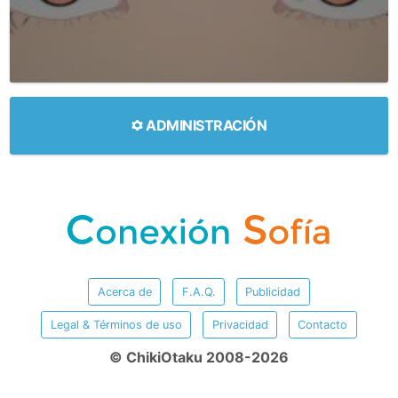
ADMINISTRACIÓN
Acerca de
F.A.Q.
Publicidad
Legal & Términos de uso
Privacidad
Contacto
© ChikiOtaku 2008-2026