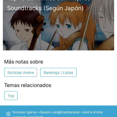
Soundtracks (Según Japón)
Más notas sobre
Noticias Anime
Rankings / Listas
Temas relacionados
Top
Novelas ligeras «Sasami-san@Ganbaranai» tendrá Anime