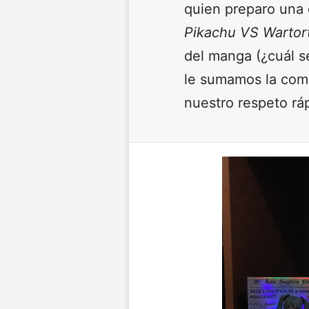
quien preparo una 
Pikachu VS Wartor
del manga (¿cuál se
le sumamos la comp
nuestro respeto rá