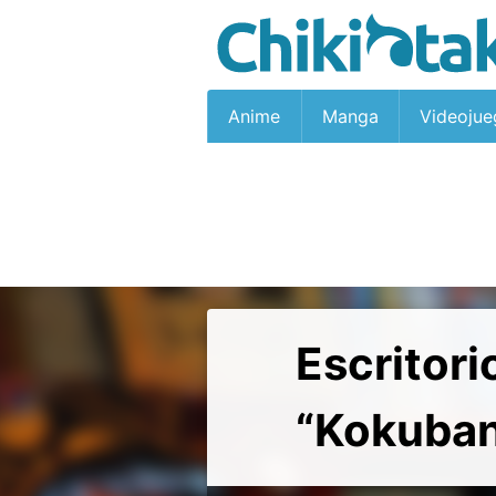
Anime
Manga
Videojue
Escritori
“Kokuba