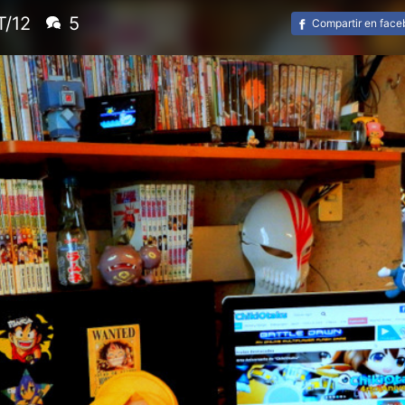
T/12
5
Compartir en fac