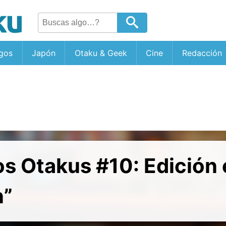
gos
Japón
Otaku & Geek
Cine
Redacción
os Otakus #10: Edición 
n”