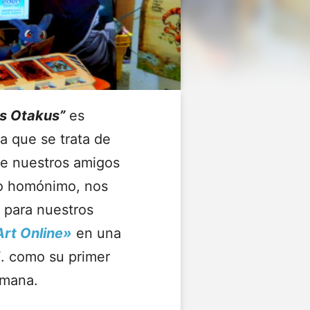
os Otakus”
es
ya que se trata de
e nuestros amigos
o homónimo, nos
s para nuestros
rt Online»
en una
F. como su primer
emana.