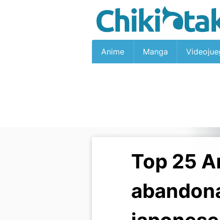
Anime
Manga
Videojue
Top 25 A
abandonad