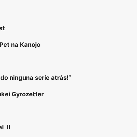
st
 Pet na Kanojo
ado ninguna serie atrás!”
kei Gyrozetter
l II