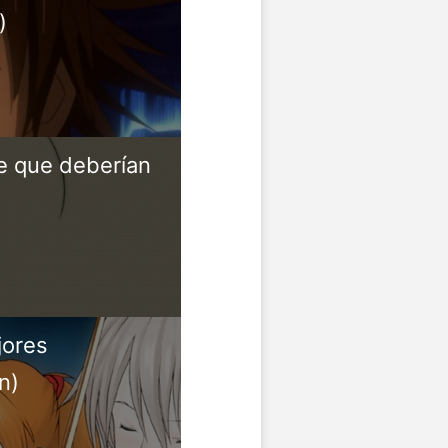
)
me que deberían
jores
n)