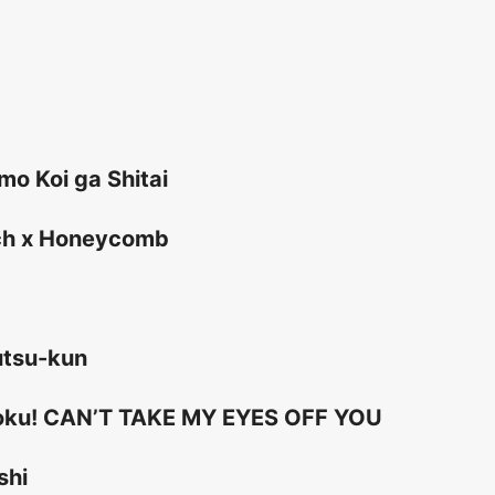
mo Koi ga Shitai
tch x Honeycomb
utsu-kun
toku! CAN’T TAKE MY EYES OFF YOU
shi