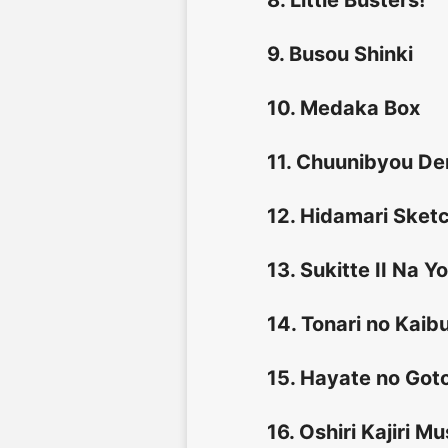
8. Little Busters!
9. Busou Shinki
10. Medaka Box
11. Chuunibyou De
12. Hidamari Ske
13. Sukitte II Na Yo
14. Tonari no Kaib
15. Hayate no Go
16. Oshiri Kajiri Mu