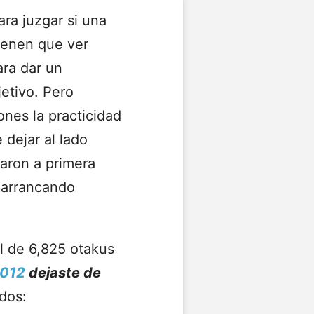
ara juzgar si una
ienen que ver
ara dar un
etivo. Pero
nes la practicidad
 dejar al lado
aron a primera
 arrancando
l de 6,825 otakus
2012
dejaste de
dos: