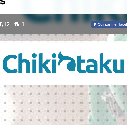
s
T/12
1
Compartir en fac