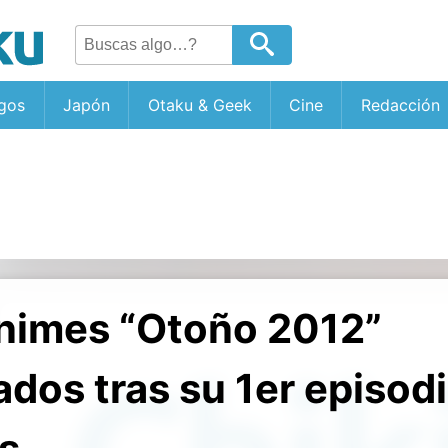
gos
Japón
Otaku & Geek
Cine
Redacción
nimes “Otoño 2012”
os tras su 1er episodi