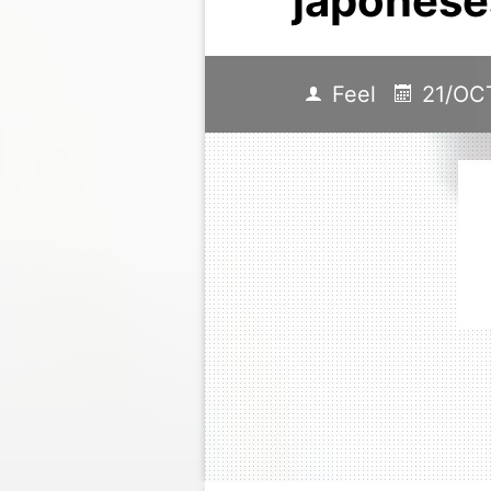
japonese
Feel
21/OC