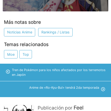
Más notas sobre
Noticias Anime
Rankings / Listas
Temas relacionados
Moe
Top
Tren de Pokémon para los niños afectados por los terremotos
en Japón
Anime de «Ro-Kyu-Bu!» tendrá 2da temporada
Feel
Publicación por