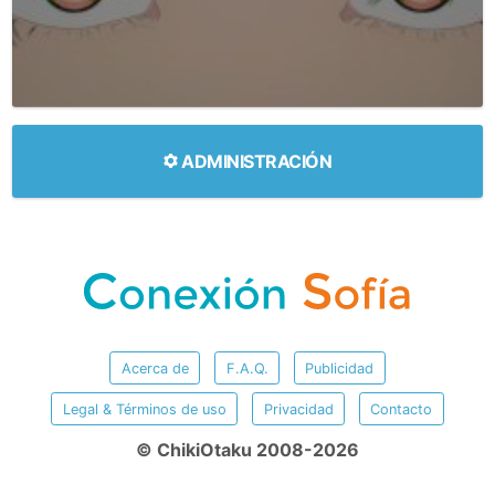
ADMINISTRACIÓN
Acerca de
F.A.Q.
Publicidad
Legal & Términos de uso
Privacidad
Contacto
© ChikiOtaku 2008-2026