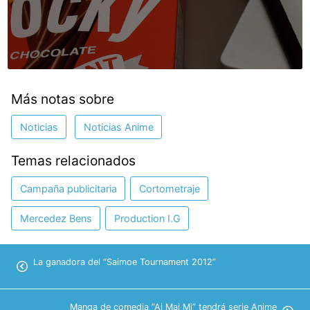
Más notas sobre
Noticias
Noticias Anime
Temas relacionados
Campaña publicitaria
Cortometraje
Mercedez Bens
Production I.G
La ganadora del “Saimoe Tournament 2012”
Manga de comedia “Ai Mai Mi” tendrá serie Anime