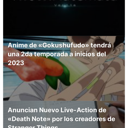
Anime de «Gokushufudo» tendrá
una 2da temporada a inicios del
2023
Anuncian Nuevo Live-Action de
«Death Note» por los creadores de
Stranger Things