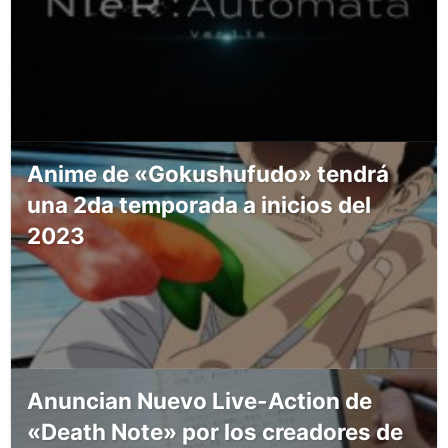
Anime de «Gokushufudo» tendrá
una 2da temporada a inicios del
2023
Anuncian Nuevo Live-Action de
«Death Note» por los creadores de