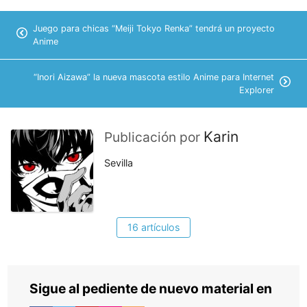
Juego para chicas “Meiji Tokyo Renka” tendrá un proyecto
Anime
“Inori Aizawa” la nueva mascota estilo Anime para Internet
Explorer
Karin
Publicación por
Sevilla
16 artículos
Sigue al pediente de nuevo material en