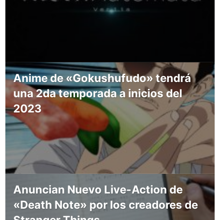
Anime de «Gokushufudo» tendrá
una 2da temporada a inicios del
2023
Anuncian Nuevo Live-Action de
«Death Note» por los creadores de
Stranger Things