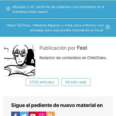
Miyazaki y «El Jardín de las palabras» son premiados en el
Animation Kobe Award
«Kaze Tachinu», «Madoka Magica» y «Una carta a Momo» son
enviadas para una posible nominación al Oscar
Feel
Publicación por
Redactor de contenidos en ChikiOtaku
2732 artículos
Mi sitio web
Sigue al pediente de nuevo material en