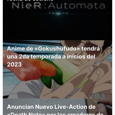
Anime de «Gokushufudo» tendrá
una 2da temporada a inicios del
2023
Anuncian Nuevo Live-Action de
«Death Note» por los creadores de