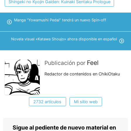
Shingeki no Kyojin Gaiden: Kuinaki Sentaku Prologue
Manga “Yowamushi Pedal” tendrá un nuevo Spin-off
Novela visual «Katawa Shoujo» ahora disponible en español
Feel
Publicación por
Redactor de contenidos en ChikiOtaku
2732 artículos
Mi sitio web
Sigue al pediente de nuevo material en