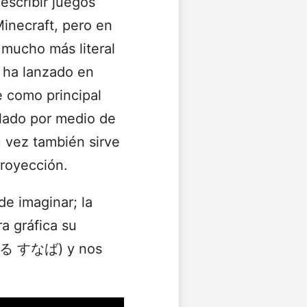
escribir juegos
inecraft, pero en
mucho más literal
a ha lanzado en
 como principal
rolado por medio de
 vez también sirve
proyección.
 de imaginar; la
a gráfica su
～でる すなば) y nos