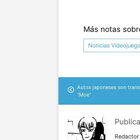
Más notas sobr
Noticias Videojueg
Autos japoneses son tran
“Moe”
Public
Redactor