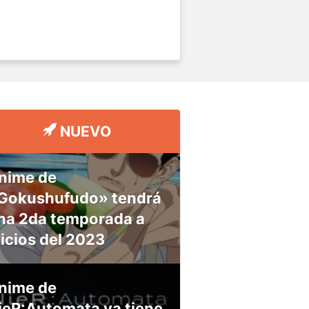
NUEVO
nime de
Gokushufudo» tendrá
na 2da temporada a
nicios del 2023
nime de
ieR:Automata ya tiene