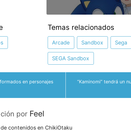
e
Temas relacionados
os
Arcade
Sandbox
Sega
SEGA Sandbox
sformados en personajes
“Kaminomi” tendrá un 
Feel
ación por
 de contenidos en ChikiOtaku