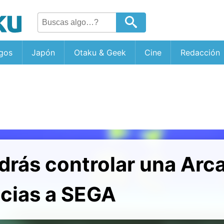
gos
Japón
Otaku & Geek
Cine
Redacción
drás controlar una Arc
acias a SEGA