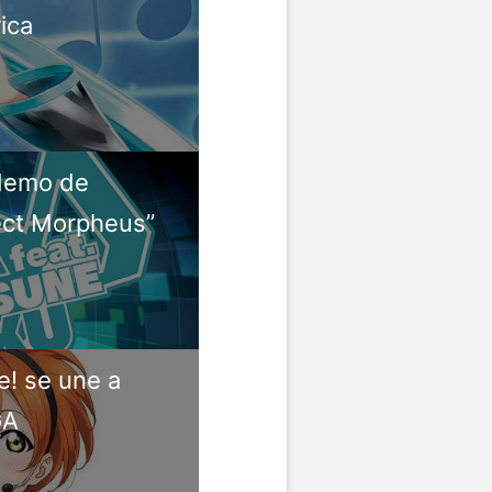
ica
 demo de
ject Morpheus”
e! se une a
GA