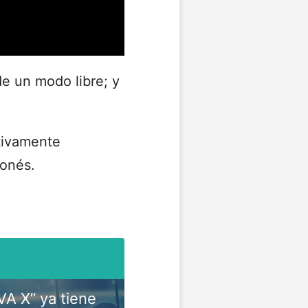
de un modo libre; y
.
tivamente
ponés.
VA X” ya tiene