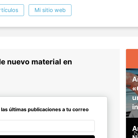
tículos
Mi sitio web
de nuevo material en
A
«
u
i
 las últimas publicaciones a tu correo
A
N