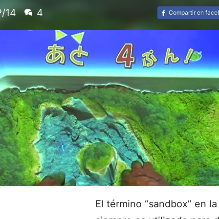
P/14
4
Compartir en fac
El término “sandbox” en la