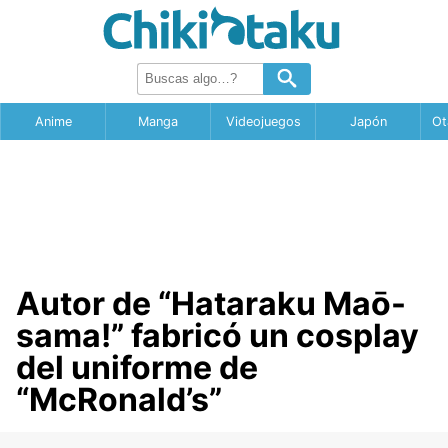
Anime
Manga
Videojuegos
Japón
Ot
Autor de “Hataraku Maō-
sama!” fabricó un cosplay
del uniforme de
“McRonald’s”