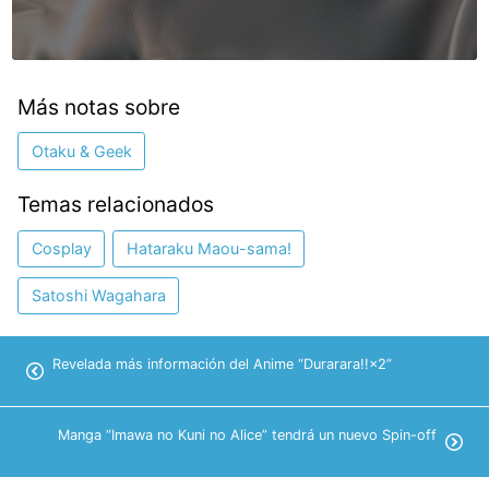
Más notas sobre
Otaku & Geek
Temas relacionados
Cosplay
Hataraku Maou-sama!
Satoshi Wagahara
Revelada más información del Anime “Durarara!!×2”
Manga “Imawa no Kuni no Alice” tendrá un nuevo Spin-off