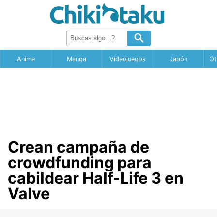
Anime
Manga
Videojuegos
Japón
Ot
Crean campaña de
crowdfunding para
cabildear Half-Life 3 en
Valve