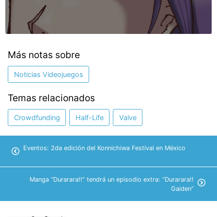
Más notas sobre
Noticias Videojuegos
Temas relacionados
Crowdfunding
Half-Life
Valve
Eventos: 2da edición del Konnichiwa Festival en México
Manga “Durarara!!” tendrá un episodio extra: “Durarara!!
Gaiden”