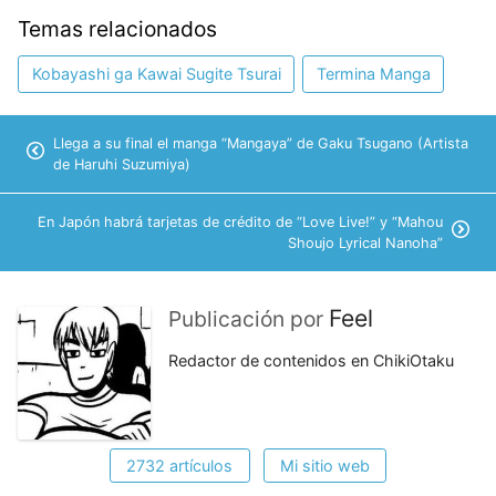
Temas relacionados
Kobayashi ga Kawai Sugite Tsurai
Termina Manga
Llega a su final el manga “Mangaya” de Gaku Tsugano (Artista
de Haruhi Suzumiya)
En Japón habrá tarjetas de crédito de “Love Live!” y “Mahou
Shoujo Lyrical Nanoha”
Feel
Publicación por
Redactor de contenidos en ChikiOtaku
2732 artículos
Mi sitio web