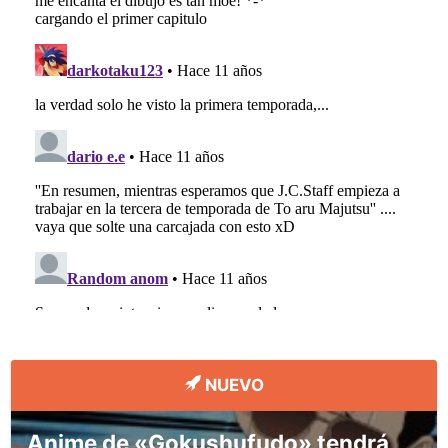
NUEVO
Anime de «Gokushufudo» tendrá