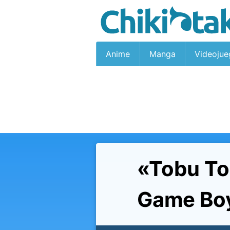
Anime
Manga
Videojue
«Tobu Tob
Game Boy