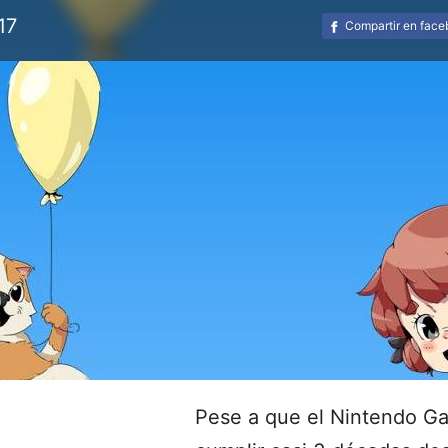
17
Compartir en fac
Pese a que el Nintendo G