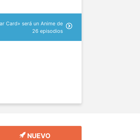
ar Card» será un Anime de
26 episodios
NUEVO