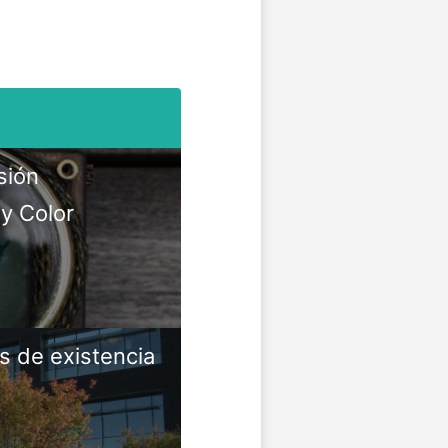
sión
y Color
s de existencia