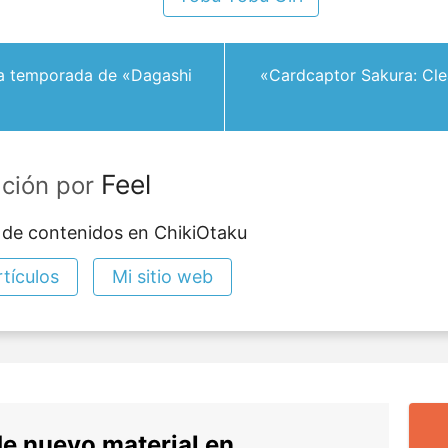
da temporada de «Dagashi
«Cardcaptor Sakura: Cle
Feel
ación por
 de contenidos en ChikiOtaku
tículos
Mi sitio web
de nuevo material en