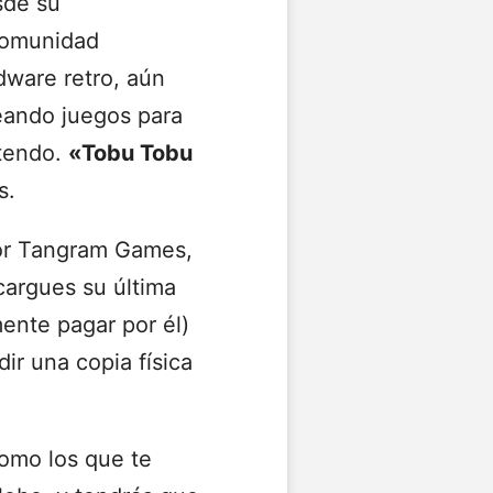
sde su
 comunidad
ware retro, aún
reando juegos para
ntendo.
«Tobu Tobu
s.
por Tangram Games,
argues su última
ente pagar por él)
ir una copia física
como los que te