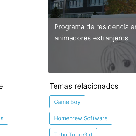
Programa de residencia e
animadores extranjeros
e
Temas relacionados
Game Boy
os
Homebrew Software
Tobu Tobu Girl