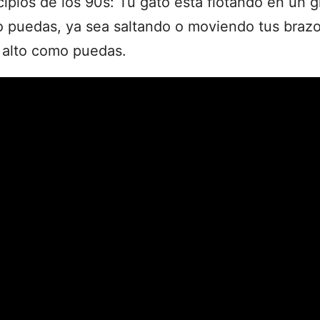
cipios de los 90s: Tu gato está flotando en un 
mo puedas, ya sea saltando o moviendo tus braz
n alto como puedas.