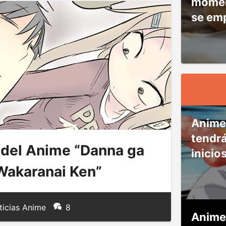
moment
se em
Anime
tendr
 del Anime “Danna ga
inicio
a Wakaranai Ken”
icias Anime
8
Anime