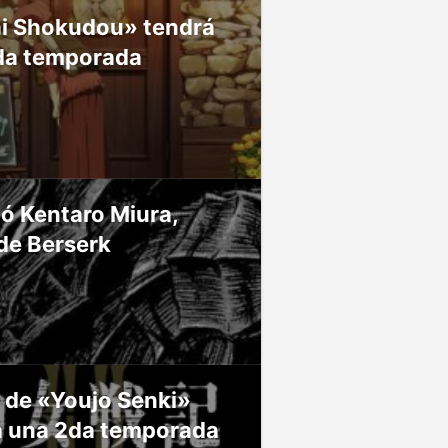
ai Shokudou» tendrá
da temporada
ió Kentaro Miura,
de Berserk
 de «Youjo Senki»
á una 2da temporada