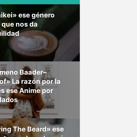
ikei» ese género
 que nos da
ilidad
meno Baader–
f» La razón por la
es ese Anime por
 lados
ing The Beard» ese