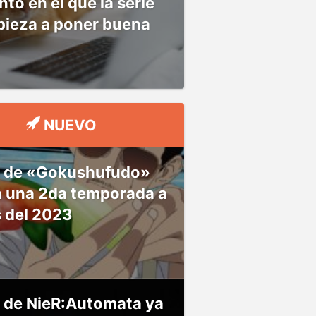
o en el que la serie
pieza a poner buena
NUEVO
 de «Gokushufudo»
á una 2da temporada a
s del 2023
 de NieR:Automata ya