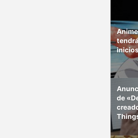
Anime
tendr
inicio
Anunc
de «De
creado
Thing