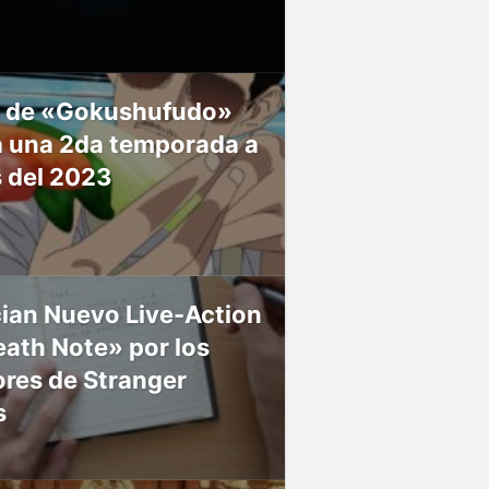
 de «Gokushufudo»
á una 2da temporada a
s del 2023
ian Nuevo Live-Action
ath Note» por los
res de Stranger
s