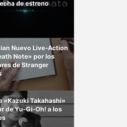
fecha de estreno
ian Nuevo Live-Action
ath Note» por los
res de Stranger
s
ce «Kazuki Takahashi»
r de Yu-Gi-Oh! a los
os