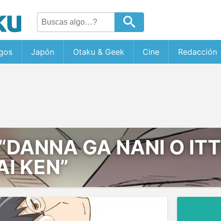
gos
Japón
Otaku & Geek
Cine
Redacción
“DANNA GA NANI O ITT
I KEN”