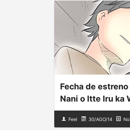
Fecha de estreno
Nani o Itte Iru k
Feel
30/AGO/14
Not