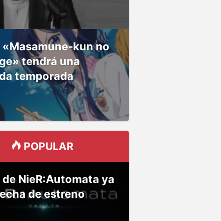
 «Masamune-kun no
ge» tendrá una
da temporada
POPULAR
 de NieR:Automata ya
fecha de estreno