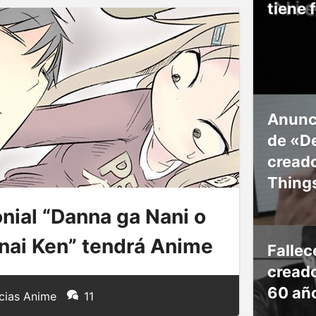
tiene 
Anunc
de «De
creado
Thing
ial “Danna ga Nani o
anai Ken” tendrá Anime
Falle
creado
60 añ
cias Anime
11