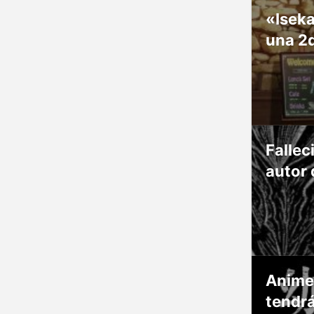
«Isek
una 2
Fallec
autor 
Anime
tendr