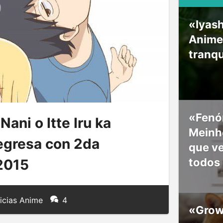
«Iyash
Anime
tranqu
«Fenó
ani o Itte Iru ka
Meinho
egresa con 2da
que v
todos
2015
icias Anime
4
«Grow