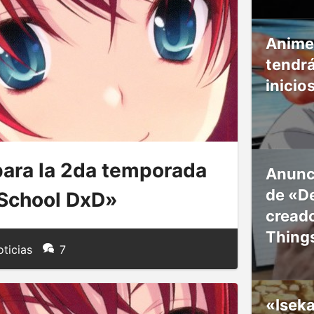
Anime
tendr
inicio
para la 2da temporada
Anunc
de «De
 School DxD»
creado
Thing
ticias
7
«Isek