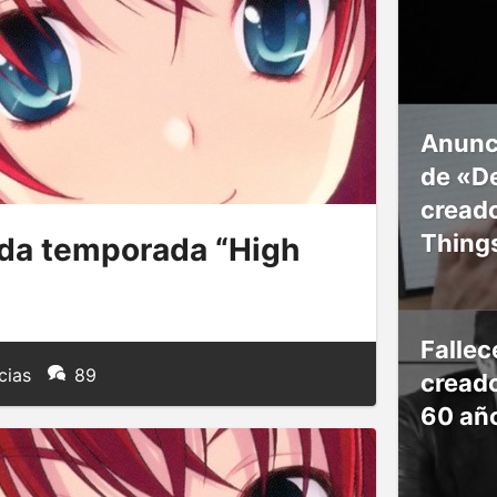
Anunc
de «De
creado
Thing
 2da temporada “High
Falle
cias
89
creado
60 añ