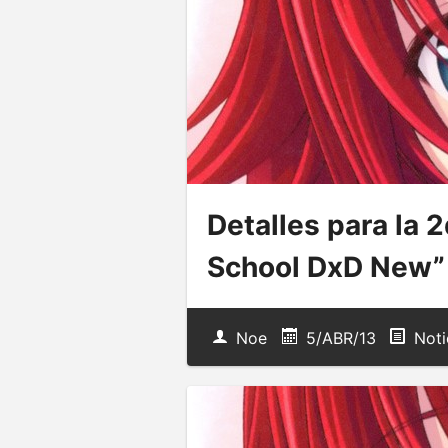
Detalles para la
School DxD New”
Noe
5/ABR/13
Noti