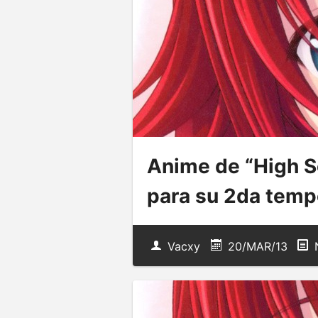
Anime de “High S
para su 2da tem
Vacxy
20/MAR/13
N