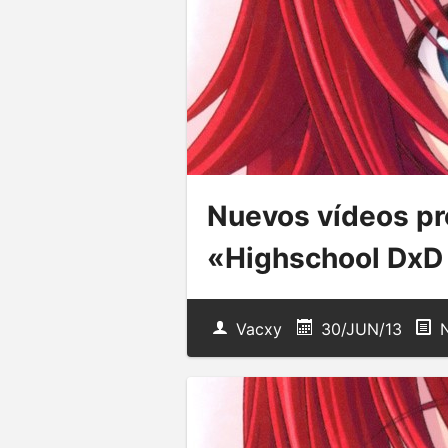
Nuevos vídeos pr
«Highschool Dx
Vacxy
30/JUN/13
N