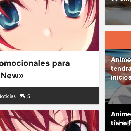
Anime
omocionales para
tendr
D New»
inicio
oticias
5
Anime
tiene 