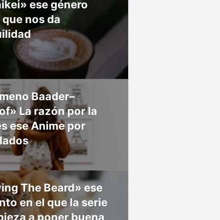
ikei» ese género
 que nos da
ilidad
meno Baader–
f» La razón por la
es ese Anime por
 lados
ing The Beard» ese
o en el que la serie
pieza a poner buena