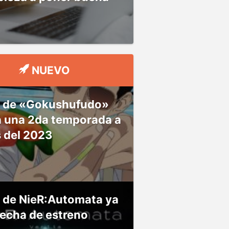
NUEVO
 de «Gokushufudo»
á una 2da temporada a
s del 2023
 de NieR:Automata ya
fecha de estreno