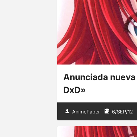
Anunciada nueva
DxD»
AnimePaper
6/SEP/12