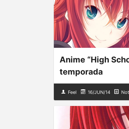
Anime “High Scho
temporada
Feel
16/JUN/14
Not