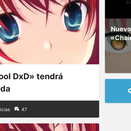
Nuevos
«Chai
ool DxD» tendrá
ada
icias
47