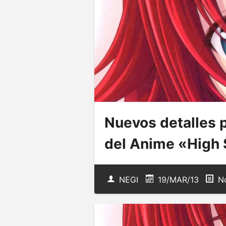
Nuevos detalles 
del Anime «High
NEGI
19/MAR/13
No