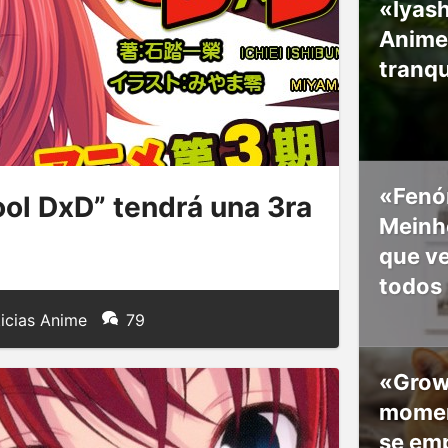
«Iyash
Anime
tranqu
«Fenó
ol DxD” tendrá una 3ra
Meinho
que v
todos
icias Anime
79
«Grow
moment
se em