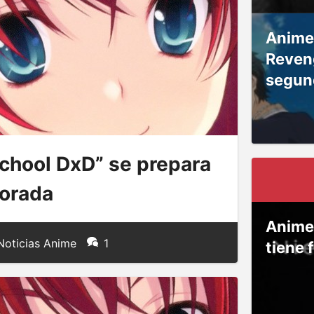
Anime
Reven
segun
chool DxD” se prepara
porada
Anime
oticias Anime
1
tiene 