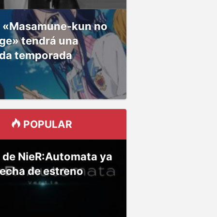
 «Masamune-kun no
ge» tendrá una
da temporada
POPULAR
 de NieR:Automata ya
fecha de estreno