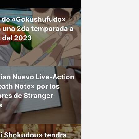
 de «Gokushufudo»
á una 2da temporada a
s del 2023
ian Nuevo Live-Action
ath Note» por los
res de Stranger
s
ai Shokudou» tendrá