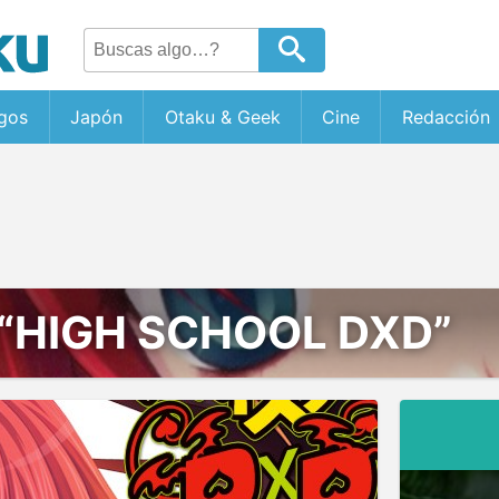
gos
Japón
Otaku & Geek
Cine
Redacción
“HIGH SCHOOL DXD”