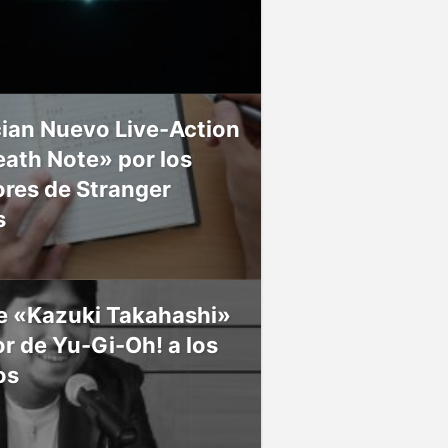
ian Nuevo Live-Action
ath Note» por los
res de Stranger
s
ce «Kazuki Takahashi»
r de Yu-Gi-Oh! a los
os