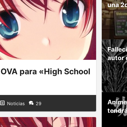
una 2
Fallec
autor 
 OVA para «High School
Anime
Noticias
29
tendr