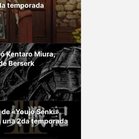
da temporada
ió Kentaro Miura,
de Berserk
 de «Youjo Senki»
á una 2da temporada