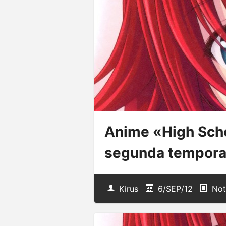
Anime «High Sch
segunda tempor
Kirus
6/SEP/12
Not