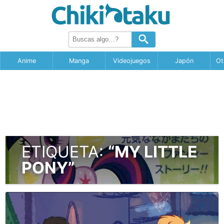
Anime
Manga
Videojuegos
Japón
Ot
ETIQUETA:
“MY LITTLE
PONY”