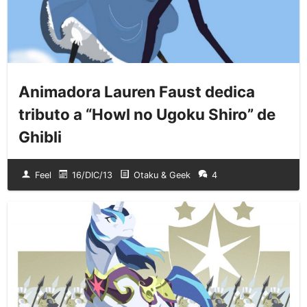
Animadora Lauren Faust dedica
tributo a “Howl no Ugoku Shiro” de
Ghibli
Feel
16/DIC/13
Otaku & Geek
4