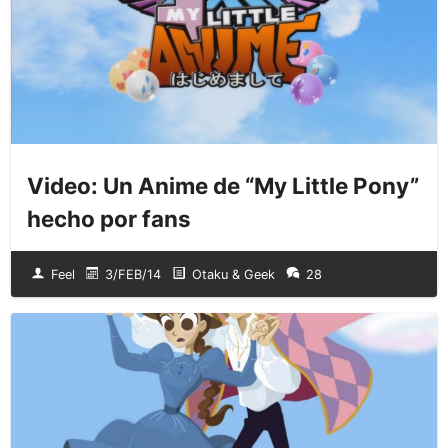
Video: Un Anime de “My Little Pony”
hecho por fans
Feel
3/FEB/14
Otaku & Geek
28