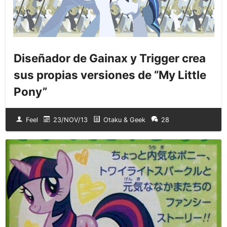
Diseñador de Gainax y Trigger crea
sus propias versiones de “My Little
Pony”
Feel
23/NOV/13
Otaku & Geek
28