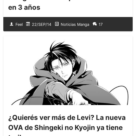
en 3 años
Feel
22/SEP/14
Noticias Manga
17
¿Quierés ver más de Levi? La nueva
OVA de Shingeki no Kyojin ya tiene