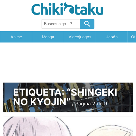
Anime
Manga
Videojuegos
Japón
Ot
ETIQUETA:
“SHINGEKI
NO KYOJIN”
/ Página 2 de 9