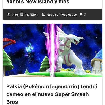
Yoshi’s New Island y más
Noe
13/FEB/14
Noticias Videojuegos
7
Palkia (Pokémon legendario) tendrá
cameo en el nuevo Super Smash
Bros