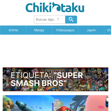
Anime
Manga
Videojuegos
Japón
Ot
ETIQUETA:
“SUPER
SMASH BROS”